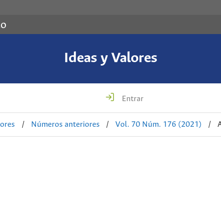
co
Ideas y Valores
Entrar
lores
/
Números anteriores
/
Vol. 70 Núm. 176 (2021)
/