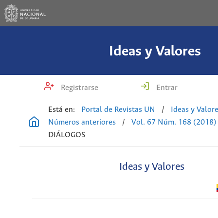
Ideas y Valores
Registrarse
Entrar
Está en:
Portal de Revistas UN
/
Ideas y Valor
Números anteriores
/
Vol. 67 Núm. 168 (2018)
DIÁLOGOS
Ideas y Valores