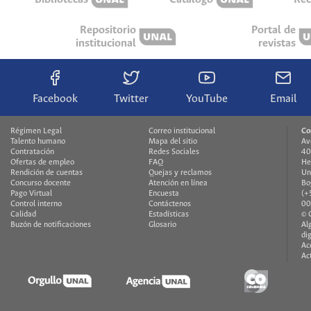
Repositorio
Portal de
institucional
revistas
Facebook
Twitter
YouTube
Email
Régimen Legal
Correo institucional
Co
Talento humano
Mapa del sitio
Av
Contratación
Redes Sociales
40
Ofertas de empleo
FAQ
He
Rendición de cuentas
Quejas y reclamos
Un
Concurso docente
Atención en línea
Bo
Pago Virtual
Encuesta
(+
Control interno
Contáctenos
00
Calidad
Estadísticas
© 
Buzón de notificaciones
Glosario
Al
di
Ac
Ac