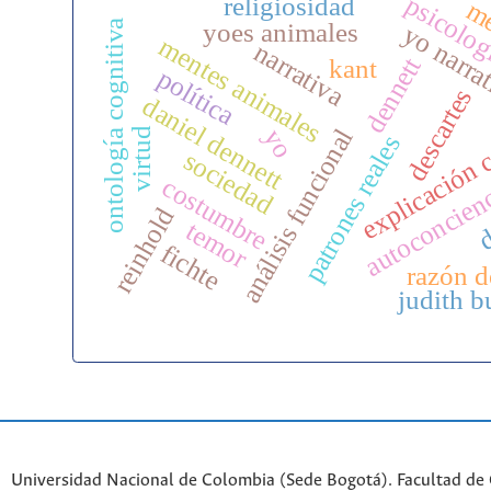
psicolo
religiosidad
me
ontología cognitiva
yoes animales
yo narra
mentes animales
narrativa
dennett
kant
política
descartes
daniel dennett
explicación 
yo
análisis funcional
virtud
patrones reales
sociedad
costumbre
autoconcien
d
reinhold
temor
fichte
razón d
judith b
Universidad Nacional de Colombia (Sede Bogotá). Facultad de