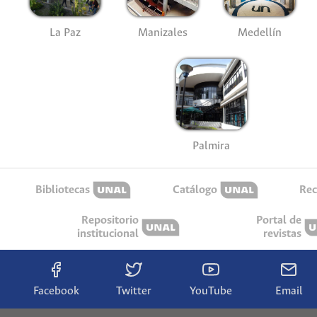
La Paz
Manizales
Medellín
Palmira
Bibliotecas
Catálogo
Rec
Repositorio
Portal de
institucional
revistas
Facebook
Twitter
YouTube
Email