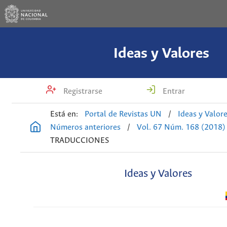
Ideas y Valores
Registrarse
Entrar
Está en:
Portal de Revistas UN
/
Ideas y Valor
Números anteriores
/
Vol. 67 Núm. 168 (2018)
TRADUCCIONES
Ideas y Valores