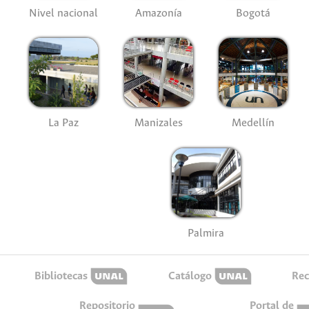
Nivel nacional
Amazonía
Bogotá
La Paz
Manizales
Medellín
Palmira
Bibliotecas
Catálogo
Rec
Repositorio
Portal de