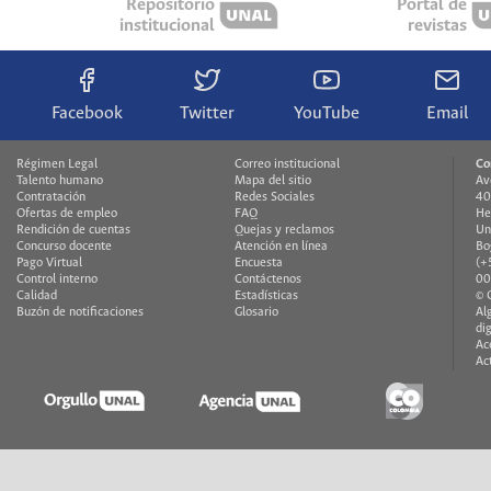
Repositorio
Portal de
institucional
revistas
Facebook
Twitter
YouTube
Email
Régimen Legal
Correo institucional
Co
Talento humano
Mapa del sitio
Av
Contratación
Redes Sociales
40
Ofertas de empleo
FAQ
He
Rendición de cuentas
Quejas y reclamos
Un
Concurso docente
Atención en línea
Bo
Pago Virtual
Encuesta
(+
Control interno
Contáctenos
00
Calidad
Estadísticas
© 
Buzón de notificaciones
Glosario
Al
di
Ac
Ac