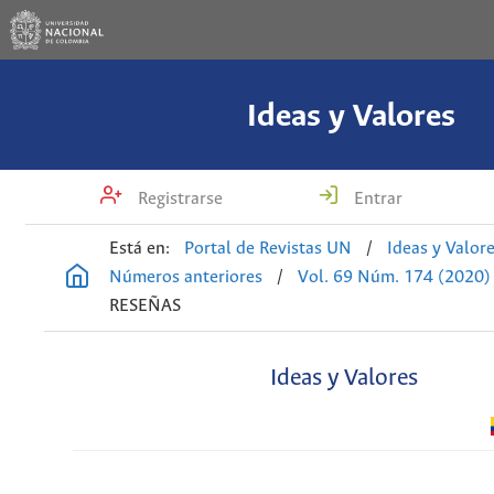
Ideas y Valores
Registrarse
Entrar
Está en:
Portal de Revistas UN
/
Ideas y Valor
Números anteriores
/
Vol. 69 Núm. 174 (2020)
RESEÑAS
Ideas y Valores