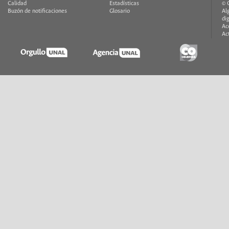
Calidad
Estadísticas
© 
Buzón de notificaciones
Glosario
Al
di
Ac
Ac