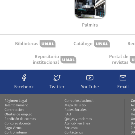
Palmira
Bibliotecas
Catálogo
Rec
Repositorio
Portal de
institucional
revistas
Facebook
Twitter
YouTube
Email
Régimen Legal
Correo institucional
Co
Talento humano
Mapa del sitio
Av
Contratación
Redes Sociales
40
Ofertas de empleo
FAQ
He
Rendición de cuentas
Quejas y reclamos
Un
Concurso docente
Atención en línea
Bo
Pago Virtual
Encuesta
(+
Control interno
Contáctenos
00