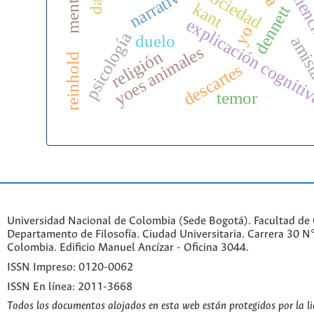
narrativa
sociedad
kant
dennett
explicación cogniti
yo
psicología
duelo
amis
yoes animales
religión
reinhold
descartes
temor
Universidad Nacional de Colombia (Sede Bogotá). Facultad de
Departamento de Filosofía. Ciudad Universitaria. Carrera 30 
Colombia. Edificio Manuel Ancízar - Oficina 3044.
ISSN Impreso: 0120-0062
ISSN En línea: 2011-3668
Todos los documentos alojados en esta web están protegidos por la l