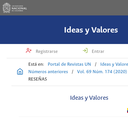
Ideas y Valores
Registrarse
Entrar
Está en:
Portal de Revistas UN
/
Ideas y Valor
Números anteriores
/
Vol. 69 Núm. 174 (2020)
RESEÑAS
Ideas y Valores