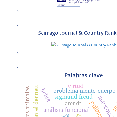
Scimago Journal & Country Rank 
Palabras clave
virtud
mel
daniel dennett
mentes animales
fichte
problema mente-cuerpo
sigmund freud
autoconcie
arendt
política
análisis funcional