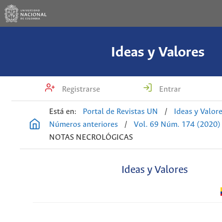
Ideas y Valores
Registrarse
Entrar
Está en:
Portal de Revistas UN
/
Ideas y Valor
Números anteriores
/
Vol. 69 Núm. 174 (2020)
NOTAS NECROLÓGICAS
Ideas y Valores