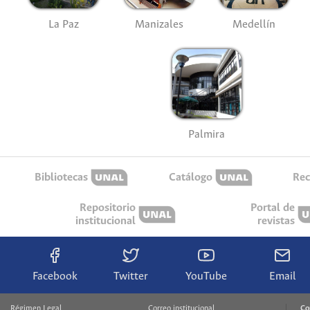
La Paz
Manizales
Medellín
Palmira
Bibliotecas
Catálogo
Rec
Repositorio
Portal de
institucional
revistas
Facebook
Twitter
YouTube
Email
Régimen Legal
Correo institucional
Co