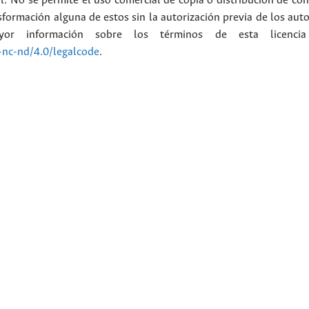
l. No se permite el uso comercial de copia o distribución de con
formación alguna de estos sin la autorización previa de los auto
or información sobre los términos de esta licenci
-nc-nd/4.0/legalcode
.