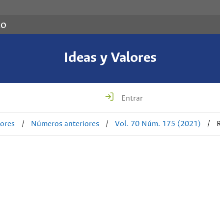
co
Ideas y Valores
Entrar
lores
/
Números anteriores
/
Vol. 70 Núm. 175 (2021)
/