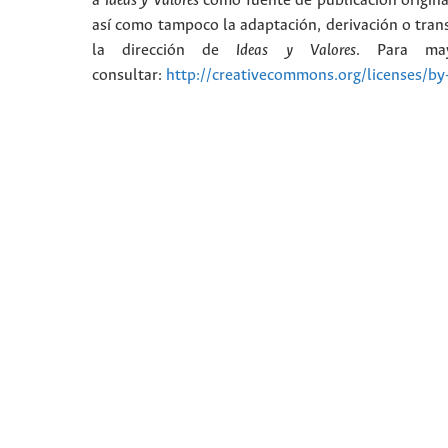
a
Ideas y Valores
como fuente de publicación origina
así como tampoco la adaptación, derivación o trans
la dirección de
Ideas y Valores
. Para may
consultar:
http://creativecommons.org/licenses/by