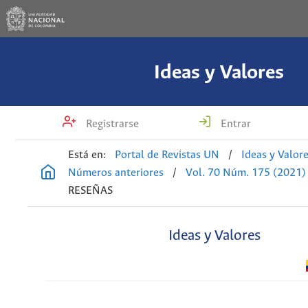
Ideas y Valores
Registrarse
Entrar
Está en:
Portal de Revistas UN
/
Ideas y Valor
Números anteriores
/
Vol. 70 Núm. 175 (2021)
RESEÑAS
Ideas y Valores