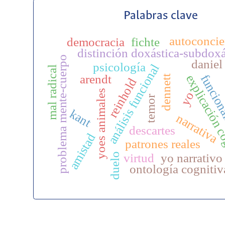
Palabras clave
autoconcie
democracia
fichte
distinción doxástica-subdoxá
problema mente-cuerpo
daniel
psicología
análisis funcional
mal radical
explicación c
arendt
funcion
dennett
reinhold
yoes animales
yo
temor
kant
narrativa
descartes
amistad
patrones reales
duelo
virtud
yo narrativo
ontología cognitiv