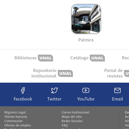
Palmira
Bibliotecas
Catálogo
Rec
Repositorio
Portal de
institucional
revistas
Facebook
Twitter
YouTube
Email
Régimen Legal
Correo institucional
Co
Talento humano
Mapa del sitio
Av
Contratación
Redes Sociales
40
Ofertas de empleo
FAQ
He