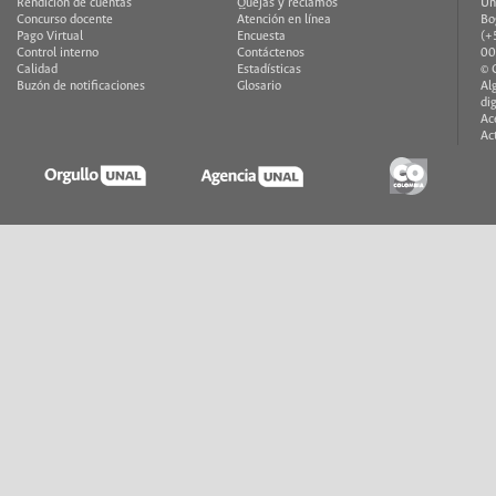
Rendición de cuentas
Quejas y reclamos
Un
Concurso docente
Atención en línea
Bo
Pago Virtual
Encuesta
(+
Control interno
Contáctenos
00
Calidad
Estadísticas
© 
Buzón de notificaciones
Glosario
Al
di
Ac
Ac