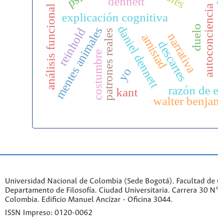
yo
dennett
análisis funcional
autoconciencia
explicación cognitiva
daniel dennett
duelo
mentes animales
reinhold
patrones reales
narrativa
amistad
descartes
costumbre
yo
razón de 
kant
walter benja
Universidad Nacional de Colombia (Sede Bogotá). Facultad de
Departamento de Filosofía. Ciudad Universitaria. Carrera 30 
Colombia. Edificio Manuel Ancízar - Oficina 3044.
ISSN Impreso: 0120-0062