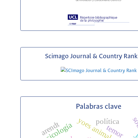
Scimago Journal & Country Rank 
Palabras clave
so
yoes animales
política
arendt
psicología
temor