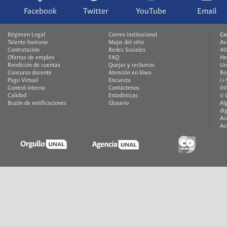
Facebook
Twitter
YouTube
Email
Régimen Legal
Correo institucional
Co
Talento humano
Mapa del sitio
Av
Contratación
Redes Sociales
40
Ofertas de empleo
FAQ
He
Rendición de cuentas
Quejas y reclamos
Un
Concurso docente
Atención en línea
Bo
Pago Virtual
Encuesta
(+
Control interno
Contáctenos
00
Calidad
Estadísticas
© 
Buzón de notificaciones
Glosario
Al
di
Ac
Ac