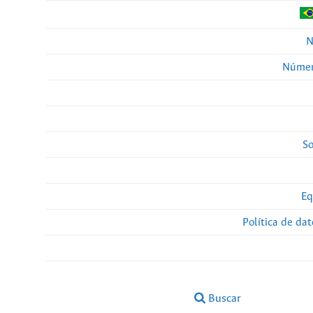
N
Númer
So
Eq
Política de da
Buscar