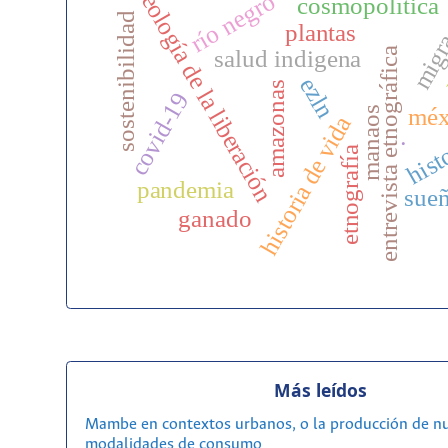
teología de la liberación
río negro
migr
cosmopolítica
sostenibilidad
plantas
entrevista etnográfica
salud indigena
ezln
amazonas
covid-19
méx
manaos
historia de vida
.
hist
etnografía
pandemia
sue
ganado
Más leídos
Mambe en contextos urbanos, o la producción de n
modalidades de consumo