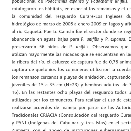
poblacional de
Podocnemis expansa
y
Podocnemis unifilis
.
catalogaron los hábitats, en especial los remansos y el u
la comunidad del resguardo Curare-Los Ingleses du
hidrológico de marzo de 2008 a enero 2009 en lagos y afl
al río Caquetá. Puerto Caimán fue el sector donde se reg
abundancia en aguas bajas para
P. unifilis
y
P. expansa
. 
preservaron 56 nidos de
P. unifilis
. Observamos que 
utilizan mayormente las nidadas que se encuentran en las
la ribera del río, el esfuerzo de captura fue de 0,78 anima
captura de quelonios los comuneros utilizaron la cuerda
los remansos cercanos a playas de anidación, capturando
juveniles de 15 a 35 cm (N=23) y hembras adultas de 
16). En las restantes ocho playas del resguardo todos l
utilizados por los comuneros. Para realizar el uso de es
realizarse acuerdos de manejo por parte de las Autori
Tradicionales CRIACIA (Consolidación del resguardo Curar
y PANI (Indígenas del Cahuinari y tres Islas) en el sect
Zumaeta, con el apoyo de instituciones gubernamenta