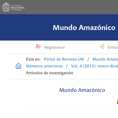
Mundo Amazónico
Registrarse
Entra
Está en:
Portal de Revistas UN
/
Mundo Amazó
Números anteriores
/
Vol. 4 (2013): enero-dic
Artículos de investigación
Mundo Amazónico