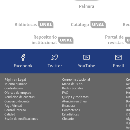
Palmira
Bibliotecas
Catálogo
Rec
Repositorio
Portal de
institucional
revistas
Facebook
Twitter
YouTube
Email
Régimen Legal
Correo institucional
Co
Talento humano
Mapa del sitio
Av
Contratación
Redes Sociales
40
Ofertas de empleo
FAQ
He
Rendición de cuentas
Quejas y reclamos
Un
Concurso docente
Atención en línea
Bo
Pago Virtual
Encuesta
(+
Control interno
Contáctenos
00
Calidad
Estadísticas
© 
Buzón de notificaciones
Glosario
Al
di
Ac