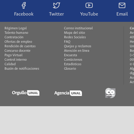
Facebook
Twitter
YouTube
Email
Régimen Legal
Correo institucional
Co
Talento humano
Mapa del sitio
Av
Contratación
Redes Sociales
40
Ofertas de empleo
FAQ
He
Rendición de cuentas
Quejas y reclamos
Un
Concurso docente
Atención en línea
Bo
Pago Virtual
Encuesta
(+
Control interno
Contáctenos
00
Calidad
Estadísticas
© 
Buzón de notificaciones
Glosario
Al
di
Ac
Ac