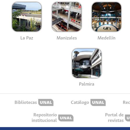
La Paz
Manizales
Medellín
Palmira
Bibliotecas
Catálogo
Rec
Repositorio
Portal de
institucional
revistas