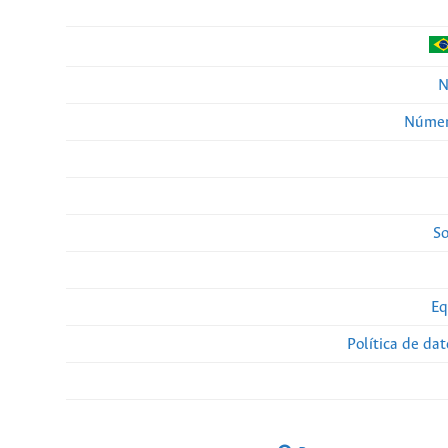
N
Númer
So
Eq
Política de da