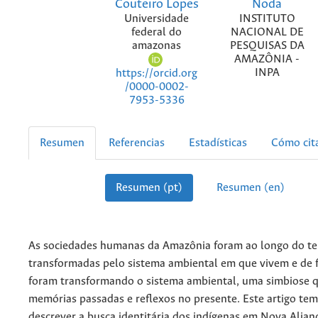
Couteiro Lopes
Noda
Universidade
INSTITUTO
federal do
NACIONAL DE
amazonas
PESQUISAS DA
AMAZÔNIA -
INPA
https://orcid.org
/0000-0002-
7953-5336
Resumen
Referencias
Estadísticas
Cómo cit
Resumen (pt)
Resumen (en)
As sociedades humanas da Amazônia foram ao longo do t
transformadas pelo sistema ambiental em que vivem e de 
foram transformando o sistema ambiental, uma simbiose 
memórias passadas e reflexos no presente. Este artigo tem
descrever a busca identitária dos indígenas em Nova Alian