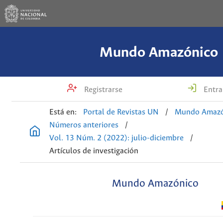
Mundo Amazónico
Registrarse
Entra
Está en:
Portal de Revistas UN
/
Mundo Amazó
Números anteriores
/
Vol. 13 Núm. 2 (2022): julio-diciembre
/
Artículos de investigación
Mundo Amazónico