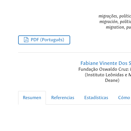
migrações, políti
migración, polít
migration, pu
PDF (Português)
Fabiane Vinente Dos 
Fundação Oswaldo Cruz:
(Instituto Leônidas e 
Deane)
Resumen
Referencias
Estadísticas
Cómo 