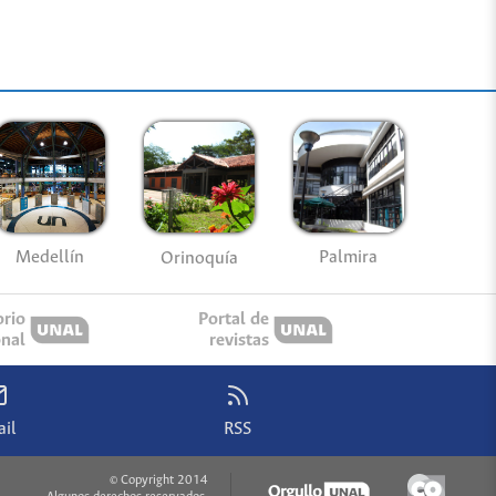
Medellín
Palmira
Orinoquía
orio
Portal de
onal
revistas
il
RSS
© Copyright 2014