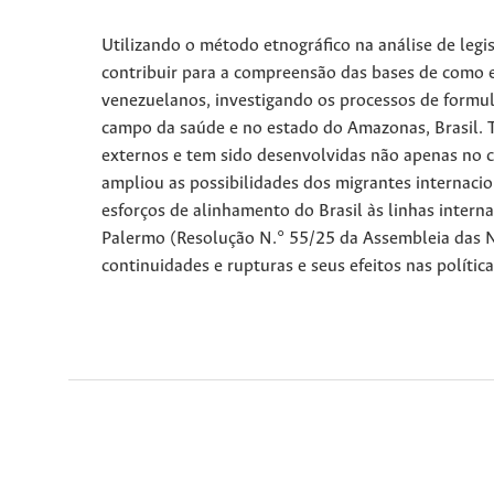
Utilizando o método etnográfico na análise de legi
contribuir para a compreensão das bases de como e
venezuelanos, investigando os processos de formula
campo da saúde e no estado do Amazonas, Brasil. Ta
externos e tem sido desenvolvidas não apenas no 
ampliou as possibilidades dos migrantes internaci
esforços de alinhamento do Brasil às linhas intern
Palermo (Resolução N.° 55/25 da Assembleia das Na
continuidades e rupturas e seus efeitos nas políti