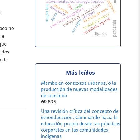
salud indigena
movimientos contrahegemónicos
sueño
teología de la liberación
amazonía
ezln
migración
amazonas
entrevista etnográfica
historia de vida
manaos
e
ecologia politica
ke’se
.
renealmia alpinia
río negro
pandemia
foco no
indígenas
 e
que
o dos
o de
Más leídos
Mambe en contextos urbanos, o la
producción de nuevas modalidades
de consumo
835
Una revisión crítica del concepto de
etnoeducación. Caminando hacia la
educación propia desde las prácticas
corporales en las comunidades
indígenas