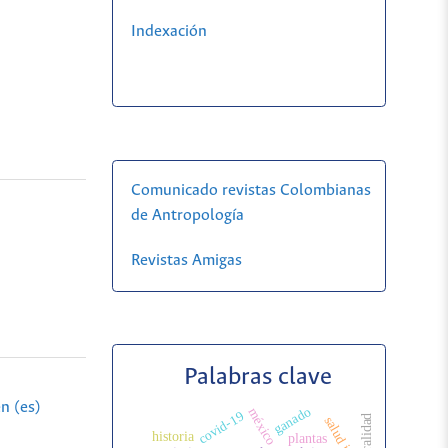
Indexación
Comunicado revistas Colombianas
de Antropología
Revistas Amigas
Palabras clave
n (es)
ganado
méxico
covid-19
ruralidad
historia
plantas