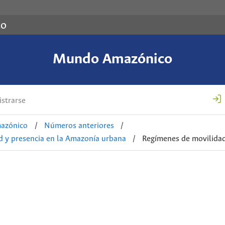
co
Mundo Amazónico
strarse
azónico
/
Números anteriores
/
d y presencia en la Amazonía urbana
/
Regímenes de movilidad