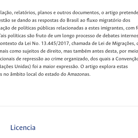
slação, relatórios, planos e outros documentos, o artigo pretend
stão se dando as respostas do Brasil ao fluxo migratório dos
ção de políticas públicas relacionadas a estes imigrantes, com 
is políticas são fruto de um longo processo de debates internos
contexto da Lei No. 13.445/2017, chamada de Lei de Migrações, 
onais como sujeitos de direito, mas também antes desta, por mei
acionais de repressão ao crime organizado, dos quais a Convençã
ções Unidas) foi a maior expressão. O artigo explora estas
cas no âmbito local do estado do Amazonas.
Licencia