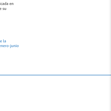
icada en
e su
e la
enero-junio