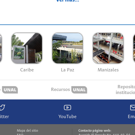
Ver más...
Caribe
La Paz
Manizales
Reposit
o
Recursos
instituci
itter
YouTube
Ema
Mapa del sitio
Contacto página web: