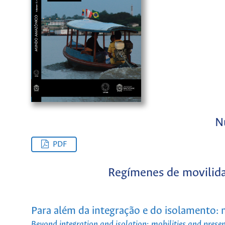
N
PDF
Regímenes de movilida
Para além da integração e do isolamento:
Beyond integration and isolation: mobilities and pres