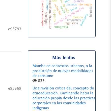
salud indigena
enfermería intercultural
historia de vida
entrevista etnográfica
ezln
plantas
manaos
río negro
colombia
sueño
ke’se
teología de la liberación
historia
covid-19
.
indígenas
pandemia
méxico
amazonas
lingüística
etnografía
e95793
Más leídos
Mambe en contextos urbanos, o la
producción de nuevas modalidades
de consumo
835
Una revisión crítica del concepto de
e95369
etnoeducación. Caminando hacia la
educación propia desde las prácticas
corporales en las comunidades
indígenas