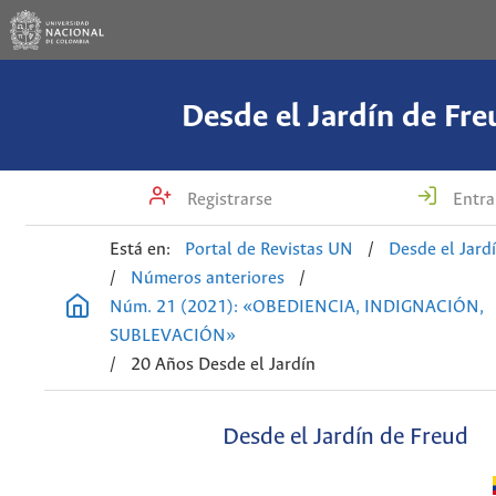
Desde el Jardín de Fre
Registrarse
Entra
Está en:
Portal de Revistas UN
/
Desde el Jard
/
Números anteriores
/
Núm. 21 (2021): «OBEDIENCIA, INDIGNACIÓN,
SUBLEVACIÓN»
/
20 Años Desde el Jardín
Desde el Jardín de Freud