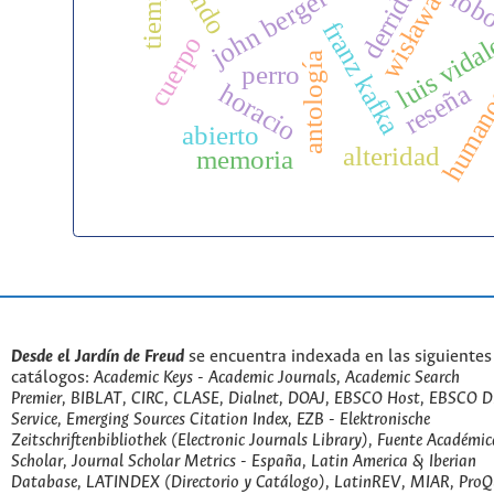
mi
tiempo
derrida
john berger
lob
franz kafka
luis vida
cuerpo
antología
perro
reseña
horacio
human
abierto
alteridad
memoria
Desde el Jardín de Freud
se encuentra indexada en las siguientes
catálogos:
Academic Keys - Academic Journals, Academic Search
Premier, BIBLAT, CIRC, CLASE, Dialnet, DOAJ, EBSCO Host, EBSCO D
Service, Emerging Sources Citation Index, EZB - Elektronische
Zeitschriftenbibliothek (Electronic Journals Library), Fuente Académic
Scholar, Journal Scholar Metrics - España, Latin America & Iberian
Database, LATINDEX (Directorio y Catálogo), LatinREV, MIAR, ProQu