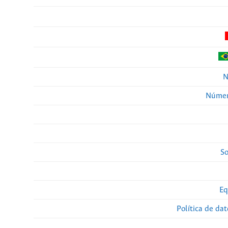
N
Númer
So
Eq
Política de da