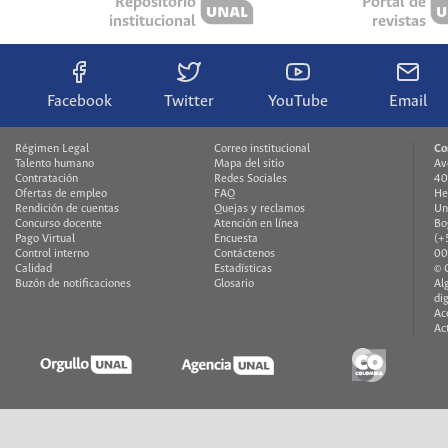
Repositorio
Portal de
institucional
revistas
Facebook
Twitter
YouTube
Email
Régimen Legal
Correo institucional
Co
Talento humano
Mapa del sitio
Av
Contratación
Redes Sociales
40
Ofertas de empleo
FAQ
He
Rendición de cuentas
Quejas y reclamos
Un
Concurso docente
Atención en línea
Bo
Pago Virtual
Encuesta
(+
Control interno
Contáctenos
00
Calidad
Estadísticas
© 
Buzón de notificaciones
Glosario
Al
di
Ac
Ac