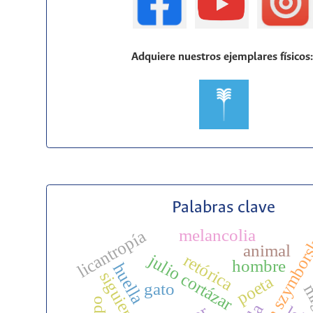
Adquiere nuestros ejemplares físicos
Palabras clave
melancolia
licantropía
wisława szymbor
animal
julio cortázar
retórica
hombre
huella
siguiendo
poeta
gato