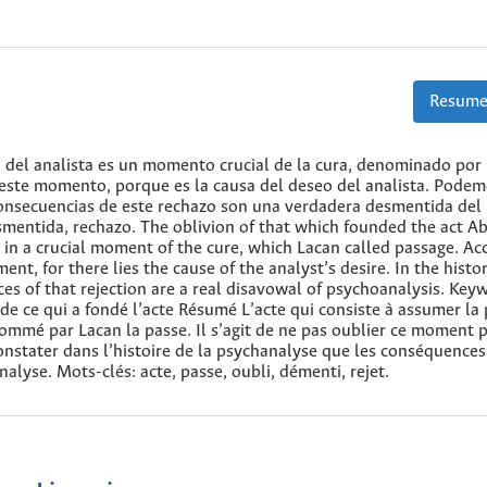
Resume
 del analista es un momento crucial de la cura, denominado por 
r este momento, porque es la causa del deseo del analista. Pode
s consecuencias de este rechazo son una verdadera desmentida del
desmentida, rechazo. The oblivion of that which founded the act Ab
 in a crucial moment of the cure, which Lacan called passage. Ac
ent, for there lies the cause of the analyst’s desire. In the histo
s of that rejection are a real disavowal of psychoanalysis. Key
i de ce qui a fondé l’acte Résumé L’acte qui consiste à assumer la 
nommé par Lacan la passe. Il s’agit de ne pas oublier ce moment 
constater dans l’histoire de la psychanalyse que les conséquences
alyse. Mots-clés: acte, passe, oubli, démenti, rejet.