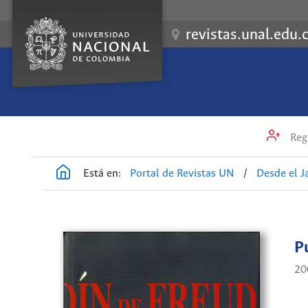
revistas.unal.edu.
Regi
Está en:
Portal de Revistas UN
/
Desde el J
P
20