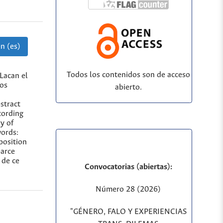
n (es)
Todos los contenidos son de acceso
Lacan el
mos
abierto.
stract
cording
ry of
words:
position
parce
 de ce
Convocatorias (abiertas):
Número 28 (2026)
"GÉNERO, FALO Y EXPERIENCIAS