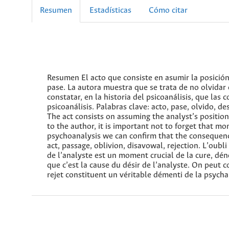
Resumen
Estadísticas
Cómo citar
Resumen El acto que consiste en asumir la posición
pase. La autora muestra que se trata de no olvida
constatar, en la historia del psicoanálisis, que la
psicoanálisis. Palabras clave: acto, pase, olvido, 
The act consists on assuming the analyst’s position
to the author, it is important not to forget that mom
psychoanalysis we can confirm that the consequence
act, passage, oblivion, disavowal, rejection. L’oubl
de l’analyste est un moment crucial de la cure, dé
que c’est la cause du désir de l’analyste. On peut 
rejet constituent un véritable démenti de la psychan