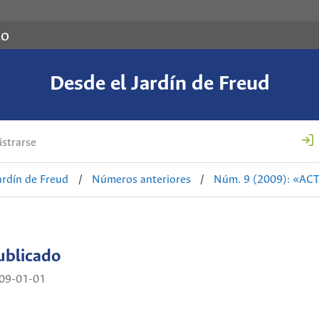
co
Desde el Jardín de Freud
strarse
ardín de Freud
/
Números anteriores
/
Núm. 9 (2009): «AC
ublicado
09-01-01