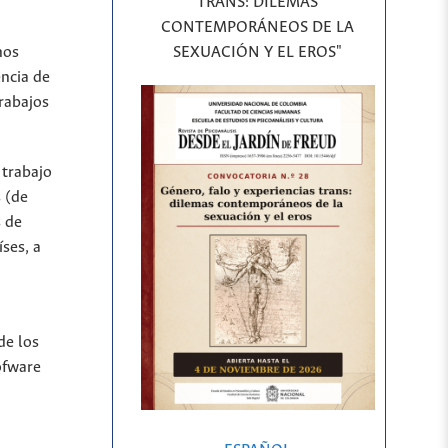
TRANS: DILEMAS
CONTEMPORÁNEOS DE LA
SEXUACIÓN Y EL EROS"
hos
encia de
rabajos
 trabajo
 (de
s de
íses, a
de los
ofware