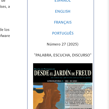
ESPAÑOL
s de
íses, a
ENGLISH
FRANÇAIS
de los
PORTUGUÊS
ofware
Número 27 (2025)
"PALABRA, ESCUCHA, DISCURSO"