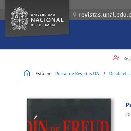
revistas.unal.edu.
Regi
Está en:
Portal de Revistas UN
/
Desde el J
P
20