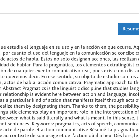
Resume
que estudia el lenguaje en su uso y en la acción en que ocurre. Aq
je, por cuanto el uso del lenguaje en la comunicación se concibe
 de actos de habla. Estos no solo designan acciones, las realizan 
ilidad de hablar. Para la pragmática, los elementos extralingüístic
ón de cualquier evento comunicativo real, pues existe una dista
te queremos decir. En ese sentido, su objeto de estudio son los 
ca, actos de habla, acción comunicativa. Pragmatic approach to th
Abstract Pragmatics is the linguistic discipline that studies lan
ar relationship is evident here between action and language, insof
 a particular kind of action that manifests itself through acts o
ealize them by designating them. Thanks to them, the possibility
inguistic elements play an important role in the interpretation o
between what is said literally and what is meant. In this sense, 
d not sentences. Keywords: pragmatics, acts of speech, communica
e acte de parole et action communicative Résumé La pragmatique
 au contexte de son usage et de l’action où il a lieu. Dès lors, l