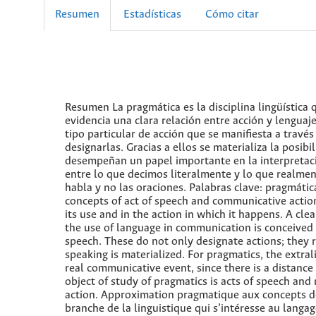
Resumen
Estadísticas
Cómo citar
Resumen La pragmática es la disciplina lingüística 
evidencia una clara relación entre acción y lengua
tipo particular de acción que se manifiesta a través
designarlas. Gracias a ellos se materializa la posib
desempeñan un papel importante en la interpretaci
entre lo que decimos literalmente y lo que realmen
habla y no las oraciones. Palabras clave: pragmáti
concepts of act of speech and communicative action 
its use and in the action in which it happens. A cle
the use of language in communication is conceived as
speech. These do not only designate actions; they r
speaking is materialized. For pragmatics, the extral
real communicative event, since there is a distance 
object of study of pragmatics is acts of speech an
action. Approximation pragmatique aux concepts d
branche de la linguistique qui s’intéresse au langage