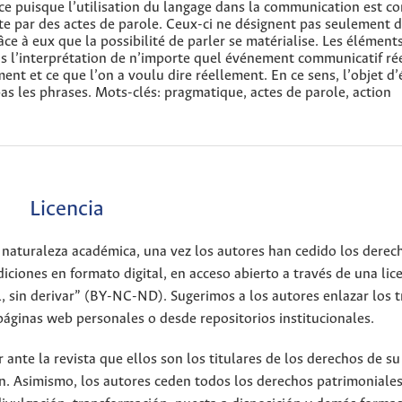
ce puisque l’utilisation du langage dans la communication est c
te par des actes de parole. Ceux-ci ne désignent pas seulement 
âce à eux que la possibilité de parler se matérialise. Les élément
s l’interprétation de n’importe quel événement communicatif réel
ent et ce que l’on a voulu dire réellement. En ce sens, l’objet d
as les phrases. Mots-clés: pragmatique, actes de parole, action
Licencia
 naturaleza académica, una vez los autores han cedido los derec
iciones en formato digital, en acceso abierto a través de una lic
 sin derivar” (BY-NC-ND). Sugerimos a los autores enlazar los t
páginas web personales o desde repositorios institucionales.
nte la revista que ellos son los titulares de los derechos de su
n. Asimismo, los autores ceden todos los derechos patrimoniales