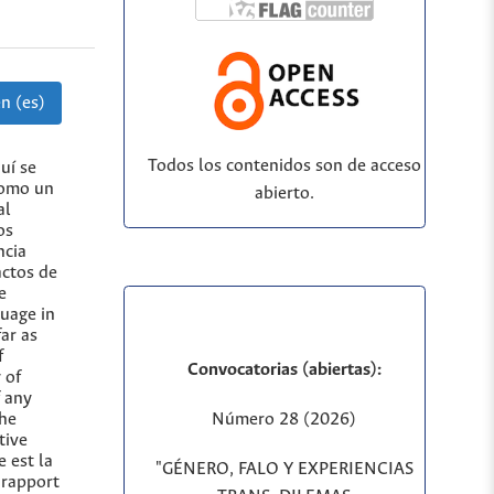
n (es)
Todos los contenidos son de acceso
uí se
 como un
abierto.
al
os
ncia
actos de
e
guage in
ar as
f
Convocatorias (abiertas):
 of
f any
Número 28 (2026)
the
tive
 est la
"GÉNERO, FALO Y EXPERIENCIAS
e rapport