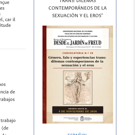
TRANS: DILEMAS
onçue
CONTEMPORÁNEOS DE LA
des
s
SEXUACIÓN Y EL EROS"
, car il
’étude
hos
encia de
rabajos
 trabajo
 (de