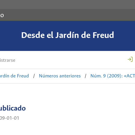
co
Desde el Jardín de Freud
strarse
ardín de Freud
/
Números anteriores
/
Núm. 9 (2009): «AC
ublicado
09-01-01