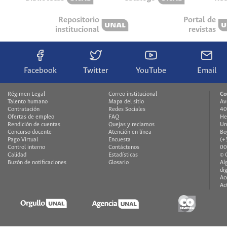
Repositorio
Portal de
institucional
revistas
Facebook
Twitter
YouTube
Email
Régimen Legal
Correo institucional
Co
Talento humano
Mapa del sitio
Av
Contratación
Redes Sociales
40
Ofertas de empleo
FAQ
He
Rendición de cuentas
Quejas y reclamos
Un
Concurso docente
Atención en línea
Bo
Pago Virtual
Encuesta
(+
Control interno
Contáctenos
00
Calidad
Estadísticas
© 
Buzón de notificaciones
Glosario
Al
di
Ac
Ac