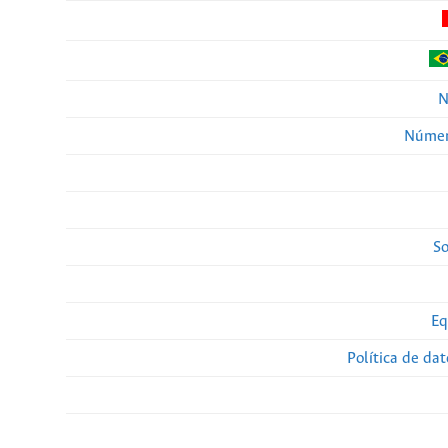
N
Númer
So
Eq
Política de da