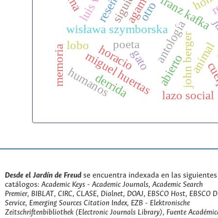
siguiendo
agamben
r
reseña
franz kafka
otro
ju
antología
wisława szymborska
john berger
poeta
lobo
animal
horacio
memoria
gato
miguel huertas
abierto
cu
humanos
derrida
lazo social
Desde el Jardín de Freud
se encuentra indexada en las siguientes
catálogos:
Academic Keys - Academic Journals, Academic Search
Premier, BIBLAT, CIRC, CLASE, Dialnet, DOAJ, EBSCO Host, EBSCO D
Service, Emerging Sources Citation Index, EZB - Elektronische
Zeitschriftenbibliothek (Electronic Journals Library), Fuente Académic