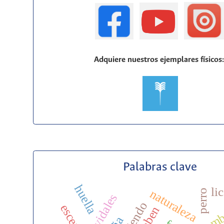
Adquiere nuestros ejemplares físicos
Palabras clave
huella
li
naturaleza
perro
luis vidales
escena
homb