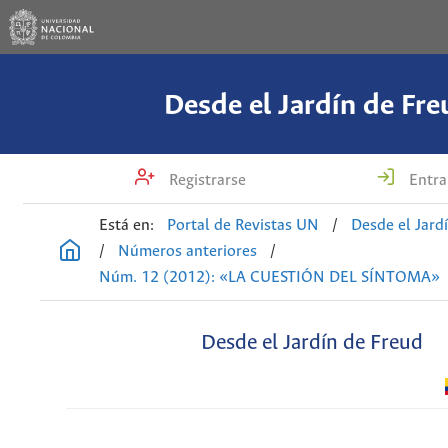
Desde el Jardín de Fre
Registrarse
Entra
Está en:
Portal de Revistas UN
/
Desde el Jard
/
Números anteriores
/
Núm. 12 (2012): «LA CUESTIÓN DEL SÍNTOMA»
Desde el Jardín de Freud