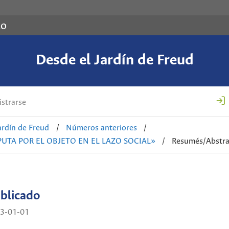
co
Desde el Jardín de Freud
strarse
ardín de Freud
/
Números anteriores
/
SPUTA POR EL OBJETO EN EL LAZO SOCIAL»
/
Resumés/Abstra
blicado
3-01-01