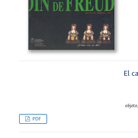
El c
objeto
PDF