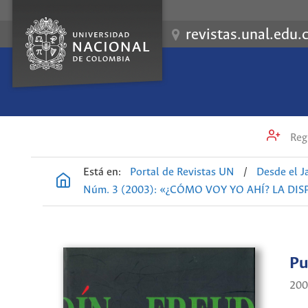
revistas.unal.edu.
Regi
Está en:
Portal de Revistas UN
/
Desde el J
Núm. 3 (2003): «¿CÓMO VOY YO AHÍ? LA DI
Pu
200