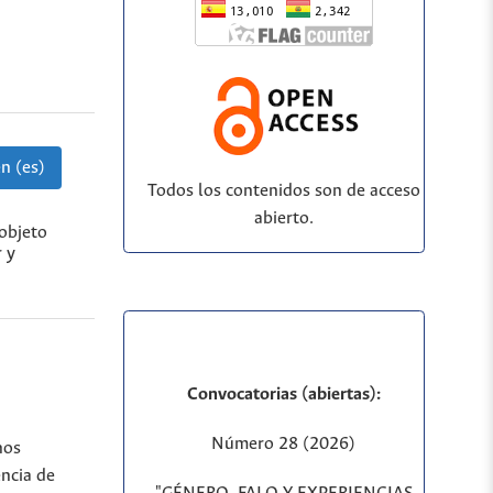
n (es)
Todos los contenidos son de acceso
abierto.
objeto
r y
Convocatorias (abiertas):
Número 28 (2026)
hos
encia de