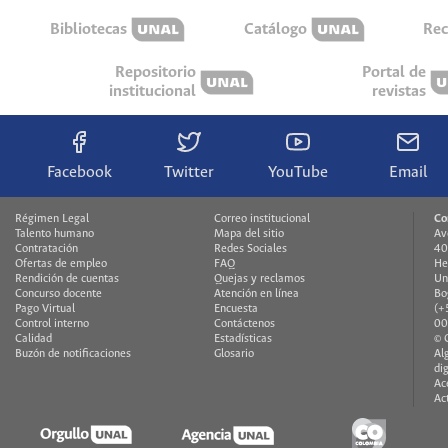
Bibliotecas
Catálogo
Rec
Repositorio
Portal de
institucional
revistas
Facebook
Twitter
YouTube
Email
Régimen Legal
Correo institucional
Co
Talento humano
Mapa del sitio
Av
Contratación
Redes Sociales
40
Ofertas de empleo
FAQ
He
Rendición de cuentas
Quejas y reclamos
Un
Concurso docente
Atención en línea
Bo
Pago Virtual
Encuesta
(+
Control interno
Contáctenos
00
Calidad
Estadísticas
© 
Buzón de notificaciones
Glosario
Al
di
Ac
Ac