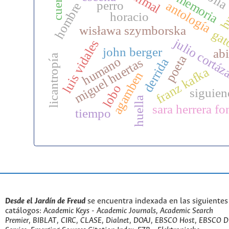
hu
cuerpo
animal
memoria
perro
antología
hombre
horacio
wisława szymborska
ga
julio cortáz
luis vidales
john berger
abi
licantropía
poeta
humano
miguel huertas
derrida
franz kafka
agamben
lobo
siguie
huella
sara herrera fo
tiempo
Desde el Jardín de Freud
se encuentra indexada en las siguientes
catálogos:
Academic Keys - Academic Journals, Academic Search
Premier, BIBLAT, CIRC, CLASE, Dialnet, DOAJ, EBSCO Host, EBSCO D