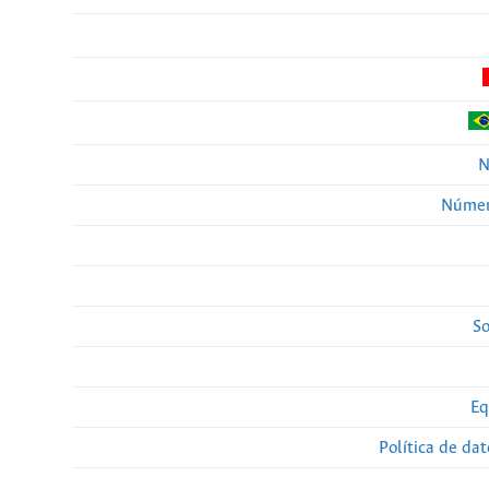
N
Númer
So
Eq
Política de da