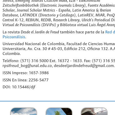
Service, Emerging Sources Citation Index, EZB - Elektronische
Zeitschriftenbibliothek (Electronic Journals Library), Fuente Académic
Scholar, Journal Scholar Metrics - España, Latin America & Iberian
Database, LATINDEX (Directorio y Catálogo), LatinREV, MIAR, ProQu
Central K-12, REBIUN, REDIB, Research Library, Ulrich's Periodical Di
Virtual de Psicoanálisis (DiViPsi) y Biblioteca virtual Luis Ángel Aran
La revista
Desde el Jardín de Freud
también hace parte de la
Red d
Psicoanálisis
.
Universidad Nacional de Colombia, Facultad de Ciencias Huma
Universitaria, Av. Cra. 30 # 45-03, Edificio 212, Oficina 132. A
Colombia.
Teléfono: (571) 316 5000 Ext. 16372 - 1633. Fax: (571) 316 55
rpsifreud_bog@unal.edu.co, desdeeljardindefreud@gmail.com.
ISSN Impreso: 1657-3986
ISSN En línea: 2256-5477
DOI: 10.15446/djf