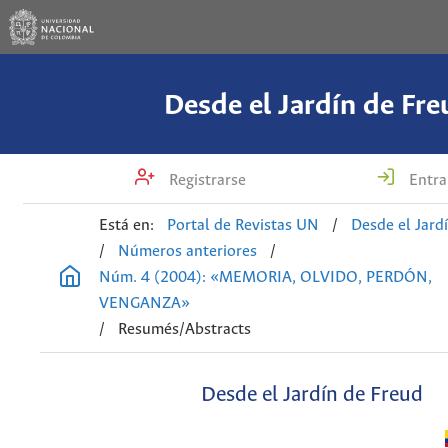
Desde el Jardín de Fre
Registrarse
Entra
Está en:
Portal de Revistas UN
/
Desde el Jard
/
Números anteriores
/
Núm. 4 (2004): «MEMORIA, OLVIDO, PERDÓN,
VENGANZA»
/
Resumés/Abstracts
Desde el Jardín de Freud