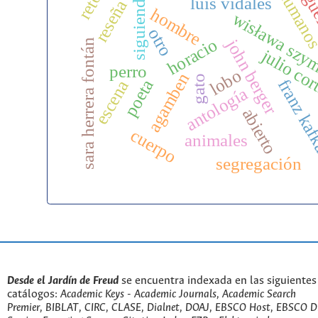
migue
humano
siguiendo
luis vidales
reseña
hombre
wisława szy
otro
horacio
john berger
sara herrera fontán
julio cor
perro
lobo
agamben
gato
poeta
franz ka
escena
antología
abierto
cuerpo
animales
segregación
Desde el Jardín de Freud
se encuentra indexada en las siguientes
catálogos:
Academic Keys - Academic Journals, Academic Search
Premier, BIBLAT, CIRC, CLASE, Dialnet, DOAJ, EBSCO Host, EBSCO D