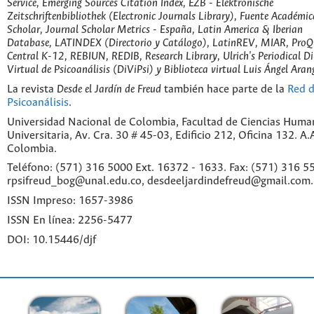
Service, Emerging Sources Citation Index, EZB - Elektronische
Zeitschriftenbibliothek (Electronic Journals Library), Fuente Académic
Scholar, Journal Scholar Metrics - España, Latin America & Iberian
Database, LATINDEX (Directorio y Catálogo), LatinREV, MIAR, ProQu
Central K-12, REBIUN, REDIB, Research Library, Ulrich's Periodical Di
Virtual de Psicoanálisis (DiViPsi) y Biblioteca virtual Luis Ángel Aran
La revista
Desde el Jardín de Freud
también hace parte de la
Red d
Psicoanálisis
.
Universidad Nacional de Colombia, Facultad de Ciencias Huma
Universitaria, Av. Cra. 30 # 45-03, Edificio 212, Oficina 132. A
Colombia.
Teléfono: (571) 316 5000 Ext. 16372 - 1633. Fax: (571) 316 55
rpsifreud_bog@unal.edu.co, desdeeljardindefreud@gmail.com.
ISSN Impreso: 1657-3986
ISSN En línea: 2256-5477
DOI: 10.15446/djf