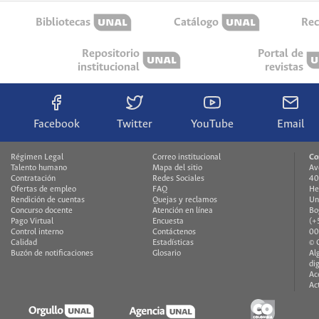
Bibliotecas
Catálogo
Rec
Repositorio
Portal de
institucional
revistas
Facebook
Twitter
YouTube
Email
Régimen Legal
Correo institucional
Co
Talento humano
Mapa del sitio
Av
Contratación
Redes Sociales
40
Ofertas de empleo
FAQ
He
Rendición de cuentas
Quejas y reclamos
Un
Concurso docente
Atención en línea
Bo
Pago Virtual
Encuesta
(+
Control interno
Contáctenos
00
Calidad
Estadísticas
© 
Buzón de notificaciones
Glosario
Al
di
Ac
Ac