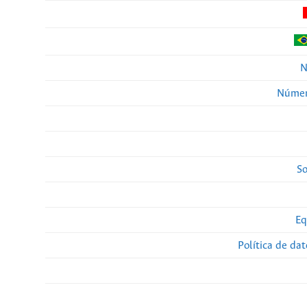
N
Númer
So
Eq
Política de da