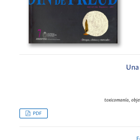
Una 
toxicomanía, objet
PDF
E