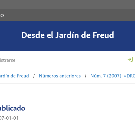
co
Desde el Jardín de Freud
strarse
ardín de Freud
/
Números anteriores
/
Núm. 7 (2007): «D
ublicado
07-01-01