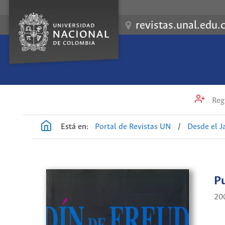
revistas.unal.edu.
Regi
Está en:
Portal de Revistas UN
/
Desde el J
P
20