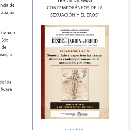
TRANS: DILEMAS
encia de
CONTEMPORÁNEOS DE LA
rabajos
SEXUACIÓN Y EL EROS"
 trabajo
 (de
s de
íses, a
de los
ofware