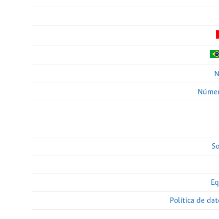
N
Númer
So
Eq
Política de da