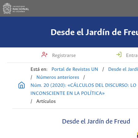
Desde el Jardín de Fre
Registrarse
Entra
Está en:
Portal de Revistas UN
/
Desde el Jard
/
Números anteriores
/
Núm. 20 (2020): «CÁLCULOS DEL DISCURSO: LO
INCONSCIENTE EN LA POLÍTICA»
/
Artículos
Desde el Jardín de Freud