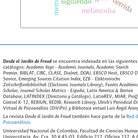
memoria
derrida
siguiendo
melancolia
Desde el Jardín de Freud
se encuentra indexada en las siguientes
catálogos:
Academic Keys - Academic Journals, Academic Search
Premier, BIBLAT, CIRC, CLASE, Dialnet, DOAJ, EBSCO Host, EBSCO D
Service, Emerging Sources Citation Index, EZB - Elektronische
Zeitschriftenbibliothek (Electronic Journals Library), Fuente Académic
Scholar, Journal Scholar Metrics - España, Latin America & Iberian
Database, LATINDEX (Directorio y Catálogo), LatinREV, MIAR, ProQu
Central K-12, REBIUN, REDIB, Research Library, Ulrich's Periodical Di
Virtual de Psicoanálisis (DiViPsi) y Biblioteca virtual Luis Ángel Aran
La revista
Desde el Jardín de Freud
también hace parte de la
Red d
Psicoanálisis
.
Universidad Nacional de Colombia, Facultad de Ciencias Huma
Universitaria, Av. Cra. 30 # 45-03, Edificio 212, Oficina 132. A