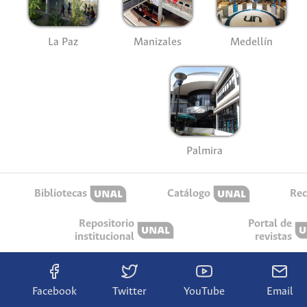
La Paz
Manizales
Medellín
Palmira
Bibliotecas
Catálogo
Rec
Repositorio
Portal de
institucional
revistas
Facebook
Twitter
YouTube
Email