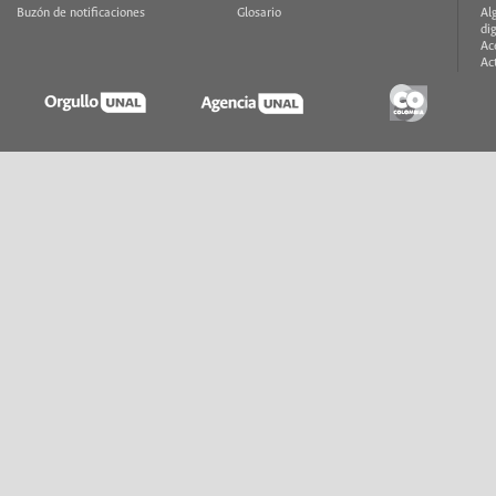
Buzón de notificaciones
Glosario
Al
di
Ac
Ac