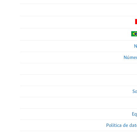
N
Númer
So
Eq
Política de da