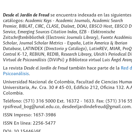
Desde el Jardín de Freud
se encuentra indexada en las siguientes
catálogos:
Academic Keys - Academic Journals, Academic Search
Premier, BIBLAT, CIRC, CLASE, Dialnet, DOAJ, EBSCO Host, EBSCO D
Service, Emerging Sources Citation Index, EZB - Elektronische
Zeitschriftenbibliothek (Electronic Journals Library), Fuente Académic
Scholar, Journal Scholar Metrics - España, Latin America & Iberian
Database, LATINDEX (Directorio y Catálogo), LatinREV, MIAR, ProQu
Central K-12, REBIUN, REDIB, Research Library, Ulrich's Periodical Di
Virtual de Psicoanálisis (DiViPsi) y Biblioteca virtual Luis Ángel Aran
La revista
Desde el Jardín de Freud
también hace parte de la
Red d
Psicoanálisis
.
Universidad Nacional de Colombia, Facultad de Ciencias Huma
Universitaria, Av. Cra. 30 # 45-03, Edificio 212, Oficina 132. A
Colombia.
Teléfono: (571) 316 5000 Ext. 16372 - 1633. Fax: (571) 316 55
rpsifreud_bog@unal.edu.co, desdeeljardindefreud@gmail.com.
ISSN Impreso: 1657-3986
ISSN En línea: 2256-5477
DOI: 10.15446/djf