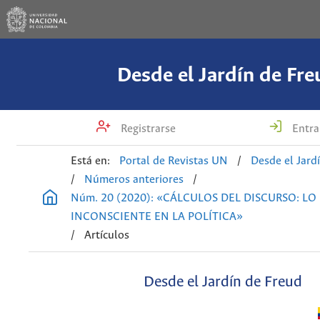
Desde el Jardín de Fre
Registrarse
Entra
Está en:
Portal de Revistas UN
/
Desde el Jard
/
Números anteriores
/
Núm. 20 (2020): «CÁLCULOS DEL DISCURSO: LO
INCONSCIENTE EN LA POLÍTICA»
/
Artículos
Desde el Jardín de Freud