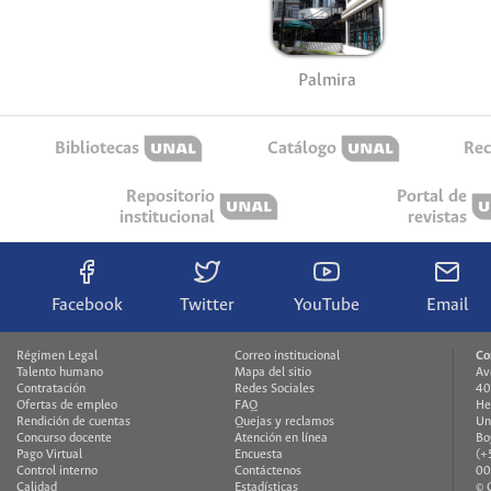
Palmira
Bibliotecas
Catálogo
Rec
Repositorio
Portal de
institucional
revistas
Facebook
Twitter
YouTube
Email
Régimen Legal
Correo institucional
Co
Talento humano
Mapa del sitio
Av
Contratación
Redes Sociales
40
Ofertas de empleo
FAQ
He
Rendición de cuentas
Quejas y reclamos
Un
Concurso docente
Atención en línea
Bo
Pago Virtual
Encuesta
(+
Control interno
Contáctenos
00
Calidad
Estadísticas
© 