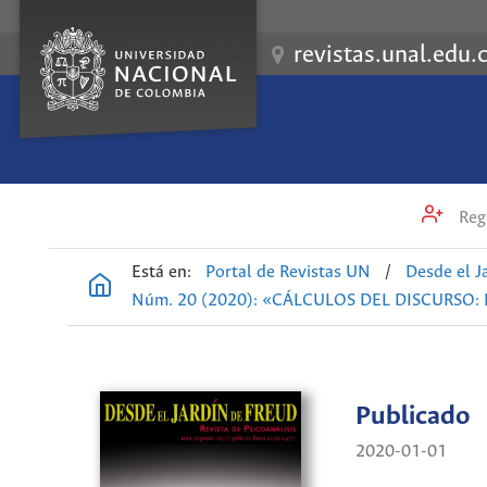
revistas.unal.edu.
Regi
Está en:
Portal de Revistas UN
/
Desde el J
Núm. 20 (2020): «CÁLCULOS DEL DISCURSO:
Publicado
2020-01-01