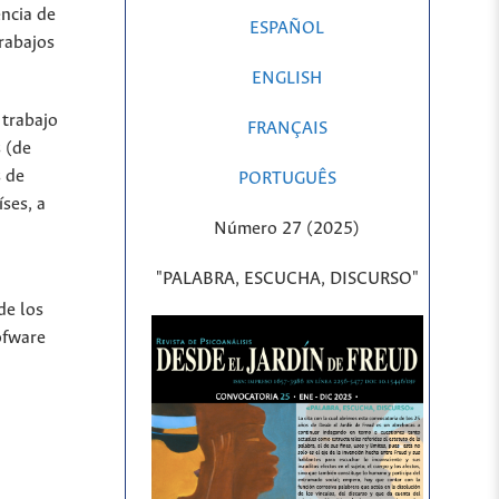
encia de
ESPAÑOL
rabajos
ENGLISH
 trabajo
FRANÇAIS
 (de
s de
PORTUGUÊS
íses, a
Número 27 (2025)
"PALABRA, ESCUCHA, DISCURSO"
de los
ofware