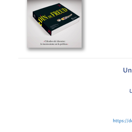
Un
U
https://