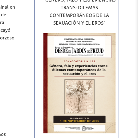
"GÉNERO, FALO Y EXPERIENCIAS
inal en
TRANS: DILEMAS
 de
CONTEMPORÁNEOS DE LA
ra
SEXUACIÓN Y EL EROS"
ecayó
forzoso
hos