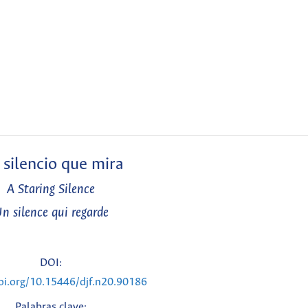
 silencio que mira
A Staring Silence
n silence qui regarde
DOI:
doi.org/10.15446/djf.n20.90186
Palabras clave: