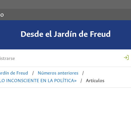
co
Desde el Jardín de Freud
strarse
ardín de Freud
/
Números anteriores
/
 LO INCONSCIENTE EN LA POLÍTICA»
/
Artículos