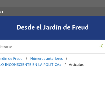
co
Desde el Jardín de Freud
strarse
ardín de Freud
/
Números anteriores
/
 LO INCONSCIENTE EN LA POLÍTICA»
/
Artículos