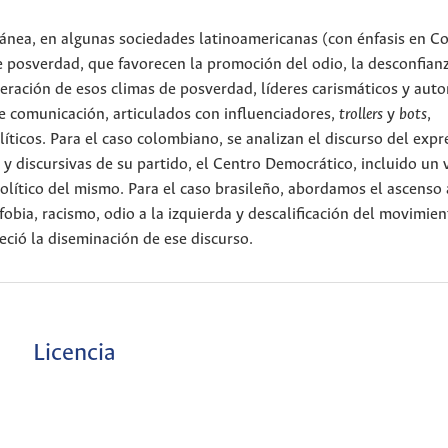
ránea, en algunas sociedades latinoamericanas (con énfasis en C
e posverdad, que favorecen la promoción del odio, la desconfianz
neración de esos climas de posverdad, líderes carismáticos y autor
e comunicación, articulados con influenciadores,
trollers
y
bots
,
ticos. Para el caso colombiano, se analizan el discurso del expr
 y discursivas de su partido, el Centro Democrático, incluido un 
olítico del mismo. Para el caso brasileño, abordamos el ascenso 
obia, racismo, odio a la izquierda y descalificación del movimie
eció la diseminación de ese discurso.
Licencia