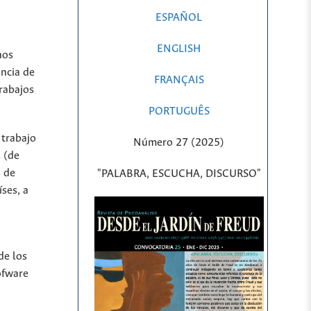
ESPAÑOL
ENGLISH
hos
encia de
FRANÇAIS
rabajos
PORTUGUÊS
 trabajo
Número 27 (2025)
 (de
s de
"PALABRA, ESCUCHA, DISCURSO"
íses, a
de los
ofware