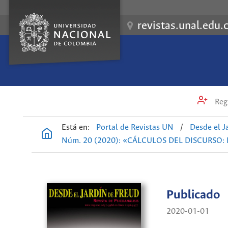
revistas.unal.edu.
Regi
Está en:
Portal de Revistas UN
/
Desde el J
Núm. 20 (2020): «CÁLCULOS DEL DISCURSO:
Publicado
2020-01-01