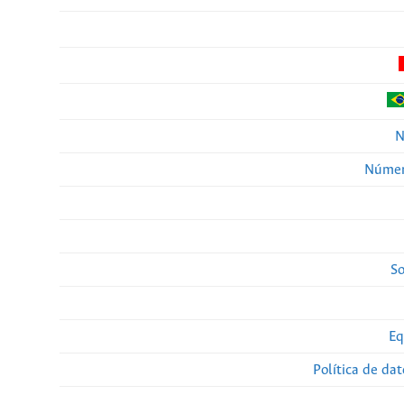
N
Númer
So
Eq
Política de da