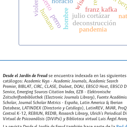
john be
abierto
m
horacio
franz kafka
humano
hombre
julio cortázar
na
perro
deconstrucción
pandemia
Desde el Jardín de Freud
se encuentra indexada en las siguientes
catálogos:
Academic Keys - Academic Journals, Academic Search
Premier, BIBLAT, CIRC, CLASE, Dialnet, DOAJ, EBSCO Host, EBSCO D
Service, Emerging Sources Citation Index, EZB - Elektronische
Zeitschriftenbibliothek (Electronic Journals Library), Fuente Académic
Scholar, Journal Scholar Metrics - España, Latin America & Iberian
Database, LATINDEX (Directorio y Catálogo), LatinREV, MIAR, ProQu
Central K-12, REBIUN, REDIB, Research Library, Ulrich's Periodical Di
Virtual de Psicoanálisis (DiViPsi) y Biblioteca virtual Luis Ángel Aran
La revista
Desde el Jardín de Freud
también hace parte de la
Red d