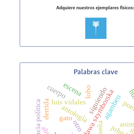
Adquiere nuestros ejemplares físicos
Palabras clave
escena
cuerpo
lobo
siguiendo
wisława szymborska
hu
agamben
luis vidales
derrida
poe
violencia política
antología
gato
otro
anim
reseña