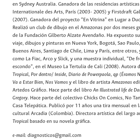
en Sydney Australia. Ganadora de las residencias artísticas
Internationale des Arts, París (2003- 2005) y Firstdraft Ga
(2007). Ganadora del proyecto “En Vitrina” en Lugar a Dud
Realizó un club de dibujo en el Amazonas por dos meses gr
de la Fundación Gilberto Alzate Avendaño. Ha expuesto su
viaje, dibujos y pinturas en Nueva York, Bogotá, Sao Paulo
Buenos Aires, Santiago de Chile, Lima y París, entre otros, 
como La Fiac, Arco y Slick, y una muestra individual, “De f
escondo”, en el Museo La Tertulia de Cali (2008). Autora 
Tropical
,
Por dentro/ Inside
,
Diario de Powerpaola
,
qp (Éramos N
Va a Estar Bien
,
Nos Vamos
y el libro de artista
Amazonas
edi
Artedos Gráfico. Hace parte del libro
An Illustrated life de D
Gregory
. Hace parte del colectivo Chicks On Comics, No Tan
Casa Telepática. Publicó por 11 años una tira mensual en l
cultural Arcadia (Colombia). Directora artística del largo
Tropical
basado en su novela gráfica.
e-mail:
diagnosticos@gmail.com