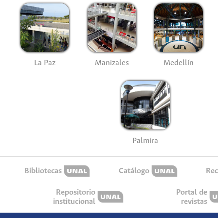
La Paz
Manizales
Medellín
Palmira
Bibliotecas
Catálogo
Rec
Repositorio
Portal de
institucional
revistas