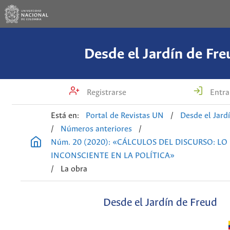
Desde el Jardín de Fre
Registrarse
Entra
Está en:
Portal de Revistas UN
/
Desde el Jard
/
Números anteriores
/
Núm. 20 (2020): «CÁLCULOS DEL DISCURSO: LO
INCONSCIENTE EN LA POLÍTICA»
/
La obra
Desde el Jardín de Freud