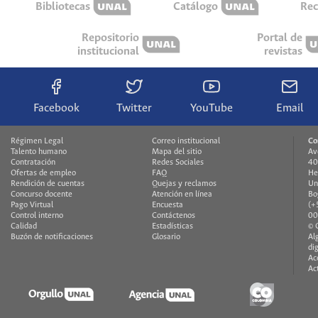
Bibliotecas
Catálogo
Rec
Repositorio
Portal de
institucional
revistas
Facebook
Twitter
YouTube
Email
Régimen Legal
Correo institucional
Co
Talento humano
Mapa del sitio
Av
Contratación
Redes Sociales
40
Ofertas de empleo
FAQ
He
Rendición de cuentas
Quejas y reclamos
Un
Concurso docente
Atención en línea
Bo
Pago Virtual
Encuesta
(+
Control interno
Contáctenos
00
Calidad
Estadísticas
© 
Buzón de notificaciones
Glosario
Al
di
Ac
Ac