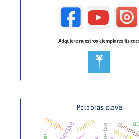
Adquiere nuestros ejemplares físicos
Palabras clave
cuerpo
huella
a
natural
derrida
lobo