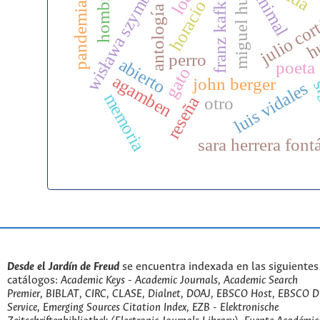
wisława szymborska
miguel huertas
animal
hombre
franz kafka
horacio
pandemia
julio cor
antología
h
perro
abierto
poeta
gato
agamben
john berger
s
luis vidales
memoria
reseña
otro
sara herrera font
Desde el Jardín de Freud
se encuentra indexada en las siguientes
catálogos:
Academic Keys - Academic Journals, Academic Search
Premier, BIBLAT, CIRC, CLASE, Dialnet, DOAJ, EBSCO Host, EBSCO D
Service, Emerging Sources Citation Index, EZB - Elektronische