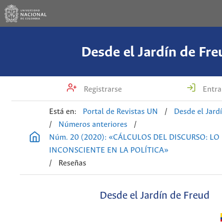
Desde el Jardín de Fre
Registrarse
Entra
Está en:
Portal de Revistas UN
/
Desde el Jard
/
Números anteriores
/
Núm. 20 (2020): «CÁLCULOS DEL DISCURSO: LO
INCONSCIENTE EN LA POLÍTICA»
/
Reseñas
Desde el Jardín de Freud