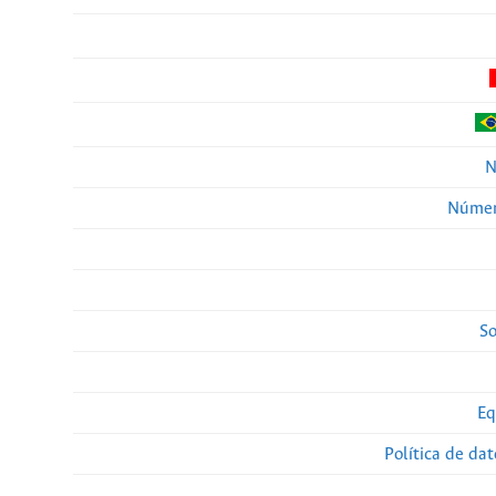
N
Númer
So
Eq
Política de da