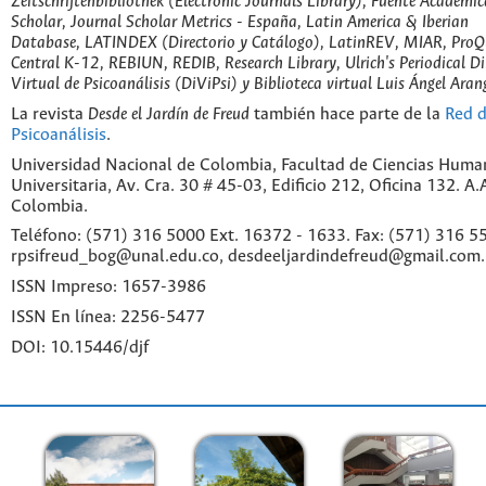
Zeitschriftenbibliothek (Electronic Journals Library), Fuente Académic
Scholar, Journal Scholar Metrics - España, Latin America & Iberian
Database, LATINDEX (Directorio y Catálogo), LatinREV, MIAR, ProQu
Central K-12, REBIUN, REDIB, Research Library, Ulrich's Periodical Di
Virtual de Psicoanálisis (DiViPsi) y Biblioteca virtual Luis Ángel Aran
La revista
Desde el Jardín de Freud
también hace parte de la
Red d
Psicoanálisis
.
Universidad Nacional de Colombia, Facultad de Ciencias Huma
Universitaria, Av. Cra. 30 # 45-03, Edificio 212, Oficina 132. A
Colombia.
Teléfono: (571) 316 5000 Ext. 16372 - 1633. Fax: (571) 316 55
rpsifreud_bog@unal.edu.co, desdeeljardindefreud@gmail.com.
ISSN Impreso: 1657-3986
ISSN En línea: 2256-5477
DOI: 10.15446/djf