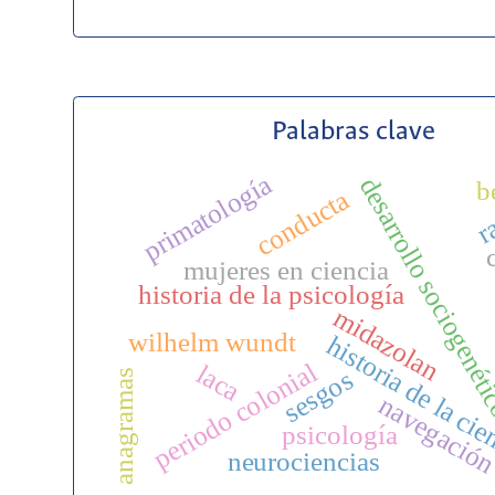
Palabras clave
primatología
desarrollo sociogené
b
conducta
r
mujeres en ciencia
historia de la psicología
midazolan
wilhelm wundt
historia de la ci
periodo colonial
laca
sesgos
anagramas
navegació
psicología
neurociencias