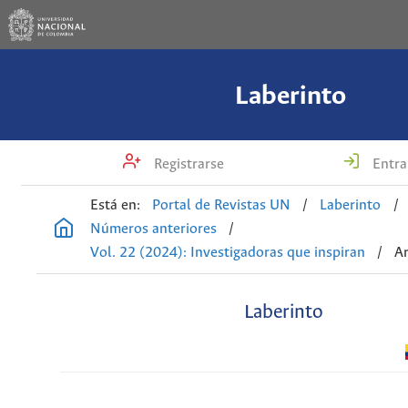
Laberinto
Registrarse
Entra
Está en:
Portal de Revistas UN
/
Laberinto
/
Números anteriores
/
Vol. 22 (2024): Investigadoras que inspiran
/
Ar
Laberinto