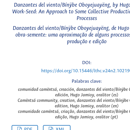
Danzantes del viento/Bínÿbe Oboyejuayëng, by Hugo
Work-Seed: An Approach to Some Collective Producti
Processes
Danzantes del viento/Bínÿbe Oboyejuayëng, de Hugo
obra-semente: uma aproximação de alguns processos
produção e edição
DOI:
https://doi.org/10.15446/lthc.v24n2.1021
Palabras clave:
comunidad camëntsá, creación, danzantes del viento/Bínÿbe
edición, Hugo Jamioy, oralitor (es)
Camëntsá community, creation, danzantes del viento/Bínÿbe
edition, Hugo Jamioy, oralitor (en)
comunidade camëntsá, criação, danzantes del viento/Bínÿbe
edição, Hugo Jamioy, oralitor (pt)
PDF
XML