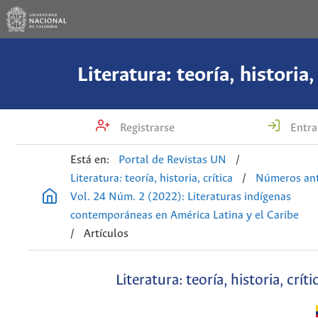
Literatura: teoría, historia,
Registrarse
Entra
Está en:
Portal de Revistas UN
/
Literatura: teoría, historia, crítica
/
Números ant
Vol. 24 Núm. 2 (2022): Literaturas indígenas
contemporáneas en América Latina y el Caribe
/
Artículos
Literatura: teoría, historia, críti