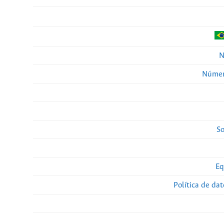
N
Númer
So
Eq
Política de da