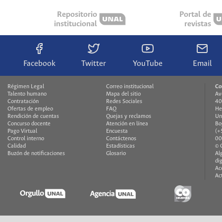
Repositorio
Portal de
institucional
revistas
Facebook
Twitter
YouTube
Email
Régimen Legal
Correo institucional
Co
Talento humano
Mapa del sitio
Av
Contratación
Redes Sociales
40
Ofertas de empleo
FAQ
He
Rendición de cuentas
Quejas y reclamos
Un
Concurso docente
Atención en línea
Bo
Pago Virtual
Encuesta
(+
Control interno
Contáctenos
00
Calidad
Estadísticas
© 
Buzón de notificaciones
Glosario
Al
di
Ac
Ac