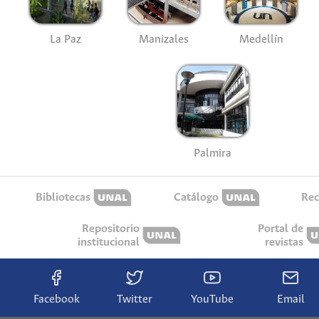
La Paz
Manizales
Medellín
Palmira
Bibliotecas
Catálogo
Rec
Repositorio
Portal de
institucional
revistas
Facebook
Twitter
YouTube
Email