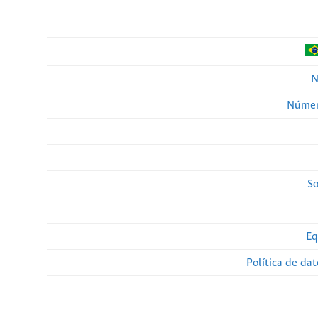
N
Númer
So
Eq
Política de da