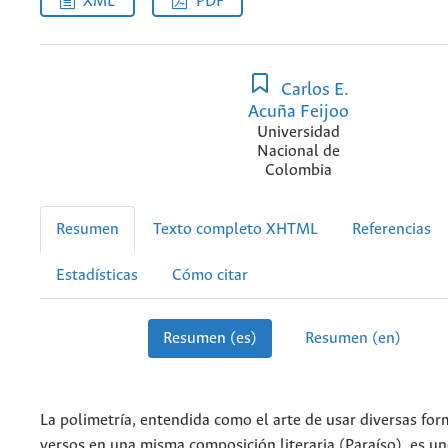
XML
PDF
Carlos E.
Acuña Feijoo
Universidad
Nacional de
Colombia
Resumen
Texto completo XHTML
Referencias
Estadísticas
Cómo citar
Resumen (es)
Resumen (en)
La polimetría, entendida como el arte de usar diversas for
versos en una misma composición literaria (Paraíso), es un