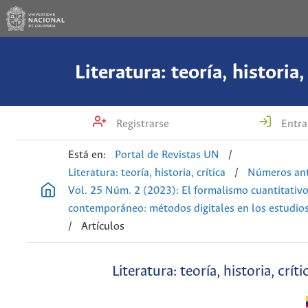
Literatura: teoría, historia,
Registrarse
Entra
Está en:
Portal de Revistas UN
/
Literatura: teoría, historia, crítica
/
Números ant
Vol. 25 Núm. 2 (2023): El formalismo cuantitativ
contemporáneo: métodos digitales en los estudios
/
Artículos
Literatura: teoría, historia, críti