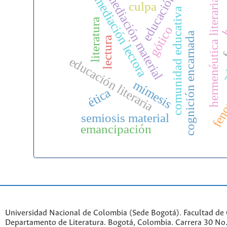
mediación material
educación
mediación lectora
hermenéutica literaria
culpa
h
comunidad educativa
f
literatura
gótico
a
cognición encarnada
.
lectura
educación literaria
feno
mímesis
ética
semiosis material
emancipación
Universidad Nacional de Colombia (Sede Bogotá). Facultad de
Departamento de Literatura. Bogotá, Colombia. Carrera 30 No.