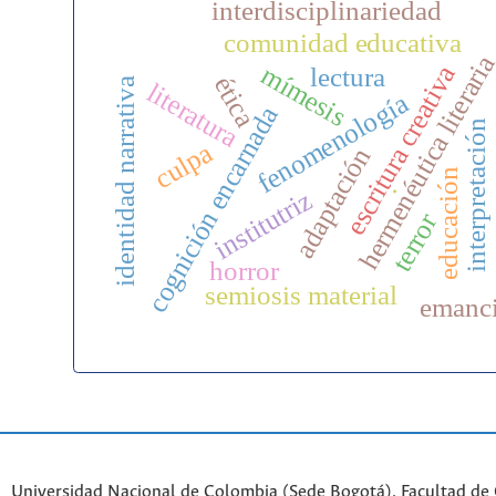
interdisciplinariedad
comunidad educativa
hermenéutica literari
mímesis
escritura creativa
lectura
ética
identidad narrativa
literatura
fenomenología
cognición encarnada
interpretación
culpa
adaptación
educación
institutriz
.
terror
horror
semiosis material
emanc
Universidad Nacional de Colombia (Sede Bogotá). Facultad de