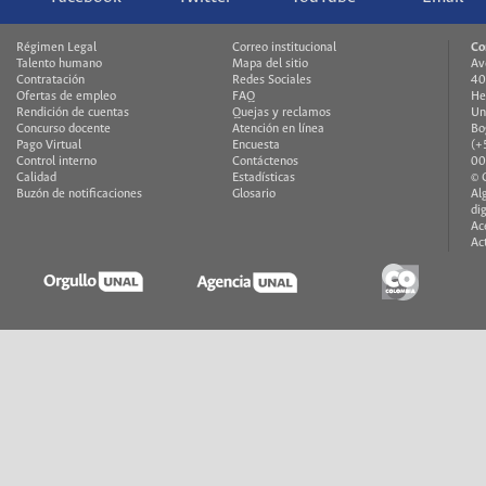
Régimen Legal
Correo institucional
Co
Talento humano
Mapa del sitio
Av
Contratación
Redes Sociales
40
Ofertas de empleo
FAQ
He
Rendición de cuentas
Quejas y reclamos
Un
Concurso docente
Atención en línea
Bo
Pago Virtual
Encuesta
(+
Control interno
Contáctenos
00
Calidad
Estadísticas
© 
Buzón de notificaciones
Glosario
Al
di
Ac
Ac