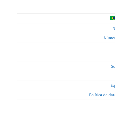
N
Númer
So
Eq
Política de da