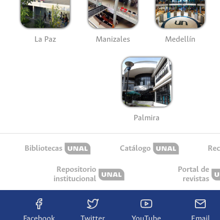
La Paz
Manizales
Medellín
Palmira
Bibliotecas
Catálogo
Rec
Repositorio
Portal de
institucional
revistas
Facebook
Twitter
YouTube
Email