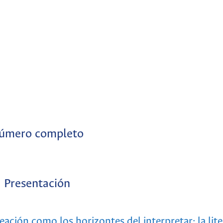
úmero completo
Presentación
reación como los horizontes del interpretar: la lite