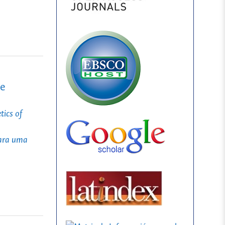
je
tics of
para uma