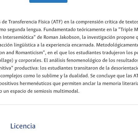
s de Transferencia Física (ATF) en la comprensión crítica de texto
s como segunda lengua. Fundamentado teóricamente en la “Triple 
n Intersemiótica” de Roman Jakobson, la investigación propone 
racción lingüística a la experiencia encarnada. Metodológicamente
ion and Romanticism”, en el que los estudiantes tradujeron los 
llage) y corporales. El análisis fenomenológico de los resultado
nitiva” productiva: los estudiantes transitaron de la desorientac
 complejos como lo sublime y la dualidad. Se concluye que las A
ositivos hermenéuticos que permiten anclar la memoria literaria
o un espacio de semiosis multimodal.
Licencia