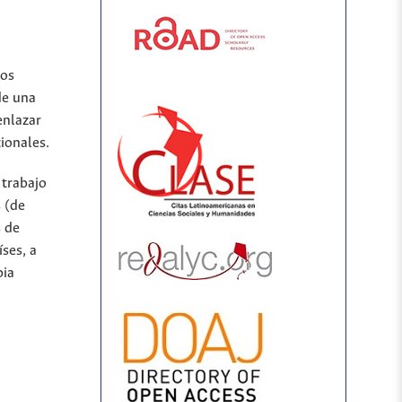
los
de una
enlazar
ionales.
 trabajo
 (de
s de
íses, a
bia