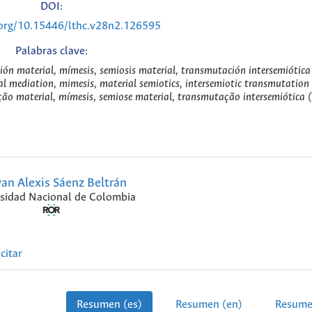
DOI:
.org/10.15446/lthc.v28n2.126595
Palabras clave:
ión material, mímesis, semiosis material, transmutación intersemiótica
al mediation, mimesis, material semiotics, intersemiotic transmutation
ção material, mímesis, semiose material, transmutação intersemiótica 
an Alexis Sáenz Beltrán
sidad Nacional de Colombia
citar
Resumen (es)
Resumen (en)
Resume