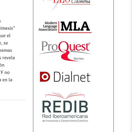
s
Mímesis”
que el
, se
poemas
s revela
ión
TF no
 en la