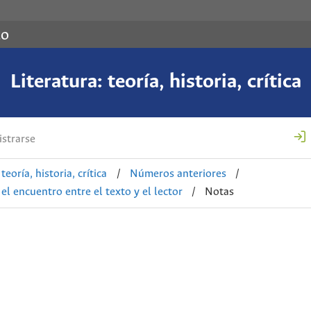
co
Literatura: teoría, historia, crítica
strarse
teoría, historia, crítica
/
Números anteriores
/
el encuentro entre el texto y el lector
/
Notas