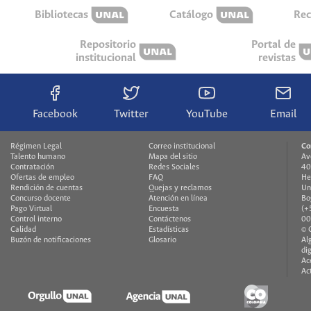
Bibliotecas
Catálogo
Rec
Repositorio
Portal de
institucional
revistas
Facebook
Twitter
YouTube
Email
Régimen Legal
Correo institucional
Co
Talento humano
Mapa del sitio
Av
Contratación
Redes Sociales
40
Ofertas de empleo
FAQ
He
Rendición de cuentas
Quejas y reclamos
Un
Concurso docente
Atención en línea
Bo
Pago Virtual
Encuesta
(+
Control interno
Contáctenos
00
Calidad
Estadísticas
© 
Buzón de notificaciones
Glosario
Al
di
Ac
Ac