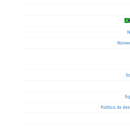
N
Númer
So
Eq
Política de da