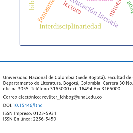
mímesis
educación literaria
fantasma
lectura
ada
interdisciplinariedad
Universidad Nacional de Colombia (Sede Bogotá). Facultad de
Departamento de Literatura. Bogotá, Colombia. Carrera 30 No.
oficina 3055. Teléfono 3165000 ext. 16494 Fax 3165000.
Correo electónico: revliter_fchbog@unal.edu.co
DOI:
10.15446/lthc
ISSN Impreso: 0123-5931
ISSN En línea: 2256-5450