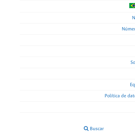
N
Númer
So
Eq
Política de da
Buscar