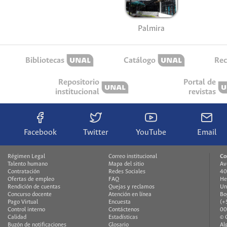
Palmira
Bibliotecas
Catálogo
Rec
Repositorio
Portal de
institucional
revistas
Facebook
Twitter
YouTube
Email
Régimen Legal
Correo institucional
Co
Talento humano
Mapa del sitio
Av
Contratación
Redes Sociales
40
Ofertas de empleo
FAQ
He
Rendición de cuentas
Quejas y reclamos
Un
Concurso docente
Atención en línea
Bo
Pago Virtual
Encuesta
(+
Control interno
Contáctenos
00
Calidad
Estadísticas
© 
Buzón de notificaciones
Glosario
Al