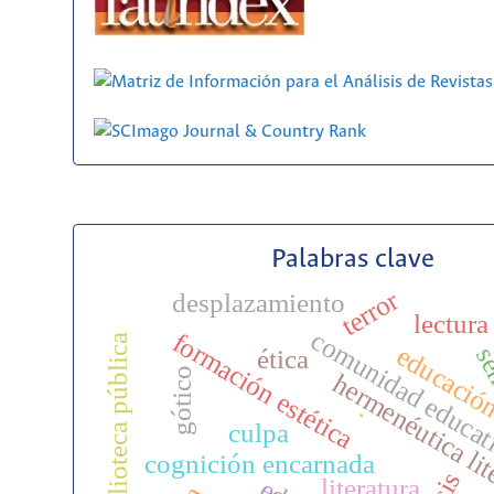
Palabras clave
terror
desplazamiento
lectura 
comunidad educat
formación estética
biblioteca pública
educació
sem
ética
gótico
hermenéutica lit
.
culpa
cognición encarnada
literatura