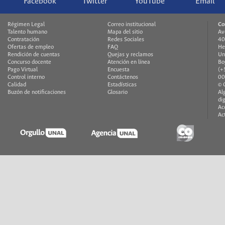
Facebook
Twitter
YouTube
Email
Régimen Legal
Correo institucional
Co
Talento humano
Mapa del sitio
Av
Contratación
Redes Sociales
40
Ofertas de empleo
FAQ
He
Rendición de cuentas
Quejas y reclamos
Un
Concurso docente
Atención en línea
Bo
Pago Virtual
Encuesta
(+
Control interno
Contáctenos
00
Calidad
Estadísticas
© 
Buzón de notificaciones
Glosario
Al
di
Ac
Ac