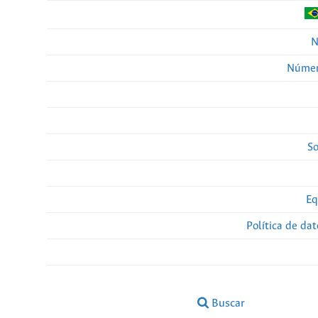
N
Númer
So
Eq
Política de da
Buscar