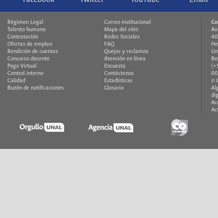
Régimen Legal
Correo institucional
Co
Talento humano
Mapa del sitio
Av
Contratación
Redes Sociales
40
Ofertas de empleo
FAQ
He
Rendición de cuentas
Quejas y reclamos
Un
Concurso docente
Atención en línea
Bo
Pago Virtual
Encuesta
(+
Control interno
Contáctenos
00
Calidad
Estadísticas
© 
Buzón de notificaciones
Glosario
Al
di
Ac
Ac