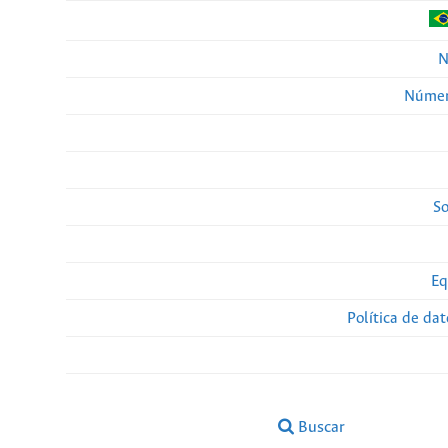
N
Númer
So
Eq
Política de da
Buscar