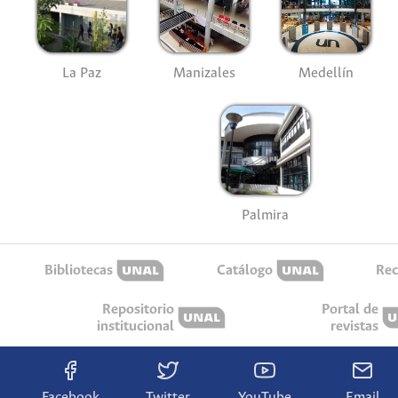
La Paz
Manizales
Medellín
Palmira
Bibliotecas
Catálogo
Rec
Repositorio
Portal de
institucional
revistas
Facebook
Twitter
YouTube
Email