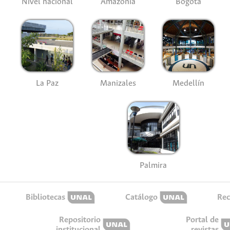
Nivel nacional
Amazonía
Bogotá
La Paz
Manizales
Medellín
Palmira
Bibliotecas
Catálogo
Rec
Repositorio
Portal de
institucional
revistas