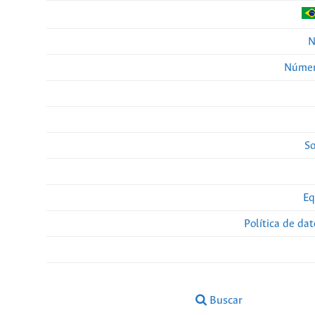
N
Númer
So
Eq
Política de da
Buscar