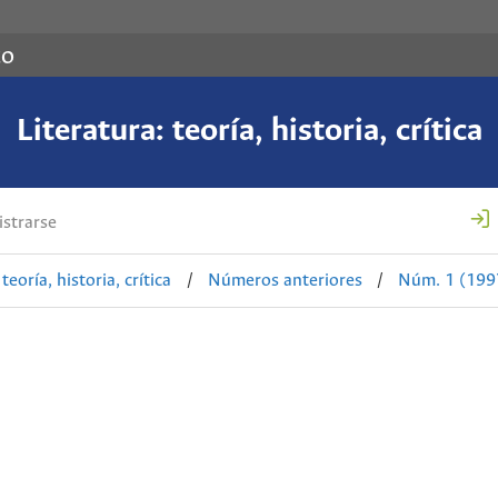
co
Literatura: teoría, historia, crítica
strarse
teoría, historia, crítica
/
Números anteriores
/
Núm. 1 (199