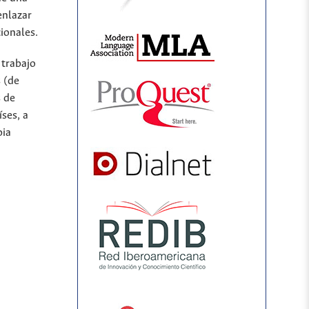
enlazar
ionales.
 trabajo
 (de
s de
íses, a
bia