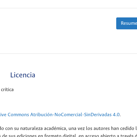
Resume
Licencia
crítica
tive Commons Atribución-NoComercial-SinDerivadas 4.0
.
do con su naturaleza académica, una vez los autores han cedido 
 de sus ediciones en formato digital, en acceso abierto a través 