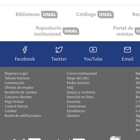
Bibliotecas
Catálogo
Rec
Repositorio
Portal de
institucional
revistas
Facebook
Twitter
YouTube
Email
Régimen Legal
Correo institucional
Co
Talento humano
Mapa del sitio
Av
Contratación
Redes Sociales
40
Ofertas de empleo
FAQ
He
Rendición de cuentas
Quejas y reclamos
Un
Concurso docente
Atención en línea
Bo
Pago Virtual
Encuesta
(+
Control interno
Contáctenos
00
Calidad
Estadísticas
© 
Buzón de notificaciones
Glosario
Al
di
Ac
Ac