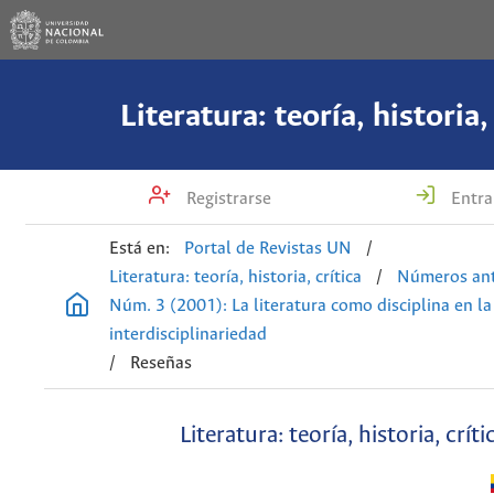
Literatura: teoría, historia,
Registrarse
Entra
Está en:
Portal de Revistas UN
/
Literatura: teoría, historia, crítica
/
Números ant
Núm. 3 (2001): La literatura como disciplina en la
interdisciplinariedad
/
Reseñas
Literatura: teoría, historia, críti