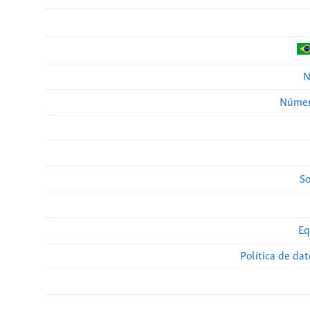
N
Númer
So
Eq
Política de da