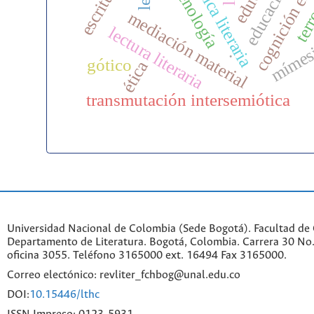
cognición enc
fenomenología
ter
mediación material
lectura literaria
mímes
.
gótico
ética
transmutación intersemiótica
Universidad Nacional de Colombia (Sede Bogotá). Facultad de
Departamento de Literatura. Bogotá, Colombia. Carrera 30 No.
oficina 3055. Teléfono 3165000 ext. 16494 Fax 3165000.
Correo electónico: revliter_fchbog@unal.edu.co
DOI:
10.15446/lthc