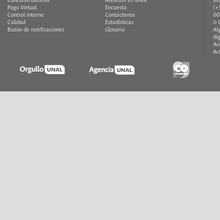
Concurso docente
Atención en línea
Bo
Pago Virtual
Encuesta
(+
Control interno
Contáctenos
00
Calidad
Estadísticas
© 
Buzón de notificaciones
Glosario
Al
di
Ac
Ac