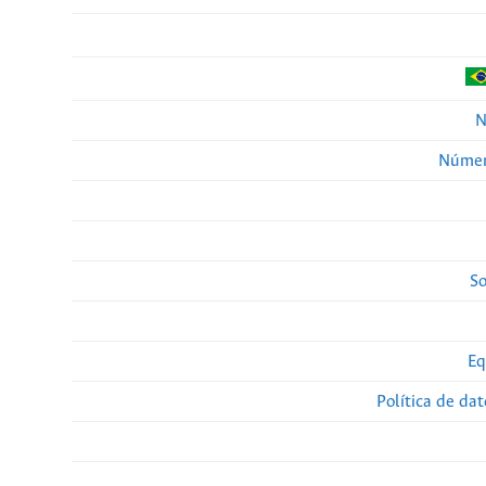
N
Númer
So
Eq
Política de da