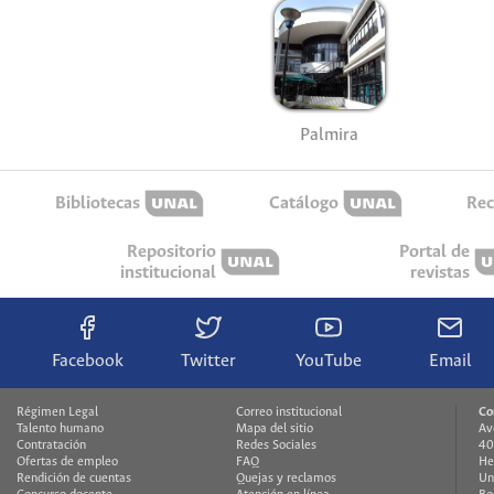
Palmira
Bibliotecas
Catálogo
Rec
Repositorio
Portal de
institucional
revistas
Facebook
Twitter
YouTube
Email
Régimen Legal
Correo institucional
Co
Talento humano
Mapa del sitio
Av
Contratación
Redes Sociales
40
Ofertas de empleo
FAQ
He
Rendición de cuentas
Quejas y reclamos
Un