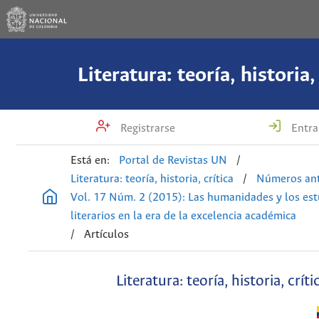
Literatura: teoría, historia,
Registrarse
Entra
Está en:
Portal de Revistas UN
/
Literatura: teoría, historia, crítica
/
Números ant
Vol. 17 Núm. 2 (2015): Las humanidades y los est
literarios en la era de la excelencia académica
/
Artículos
Literatura: teoría, historia, críti