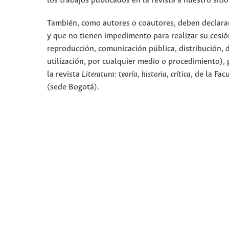
los trabajos publicados en la revista a nuestro sit
También, como autores o coautores, deben declarar a
y que no tienen impedimento para realizar su cesió
reproducción, comunicación pública, distribución, 
utilización, por cualquier medio o procedimiento), p
la revista
Literatura: teoría, historia, crítica
, de la Fa
(sede Bogotá).