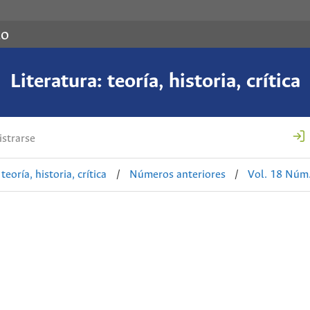
co
Literatura: teoría, historia, crítica
strarse
teoría, historia, crítica
/
Números anteriores
/
Vol. 18 Núm.