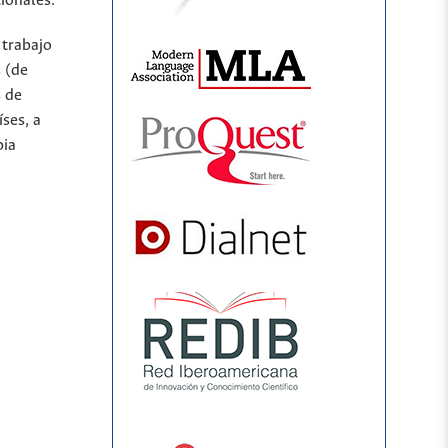
ionales.
 trabajo
 (de
s de
íses, a
bia