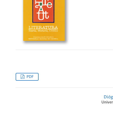
PDF
Dióg
Univer