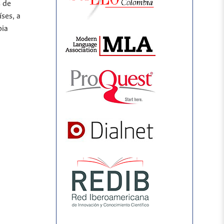
s de
íses, a
bia