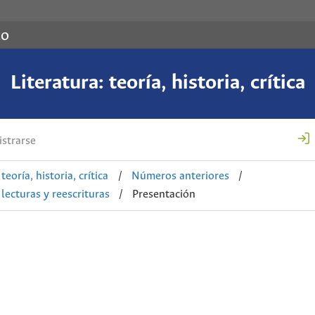
co
Literatura: teoría, historia, crítica
strarse
teoría, historia, crítica
/
Números anteriores
/
ecturas y reescrituras
/
Presentación