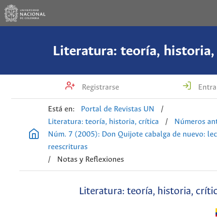
Literatura: teoría, historia,
Registrarse
Entra
Está en:
Portal de Revistas UN
/
Literatura: teoría, historia, crítica
/
Números ant
Núm. 7 (2005): Don Quijote cabalga de nuevo: lec
reescrituras
/
Notas y Reflexiones
Literatura: teoría, historia, críti