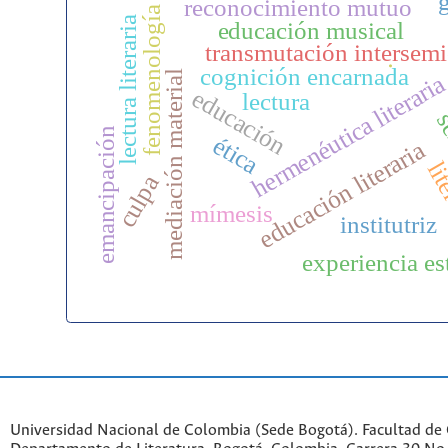
reconocimiento mutuo
fenomenología
lectura literaria
educación musical
transmutación intersemi
cognición encarnada
.
mediación material
hermenéutica literari
educación
lectura
se
emancipación
ética
educación literaria
lit
culpa
mímesis
institutriz
experiencia es
Universidad Nacional de Colombia (Sede Bogotá). Facultad de