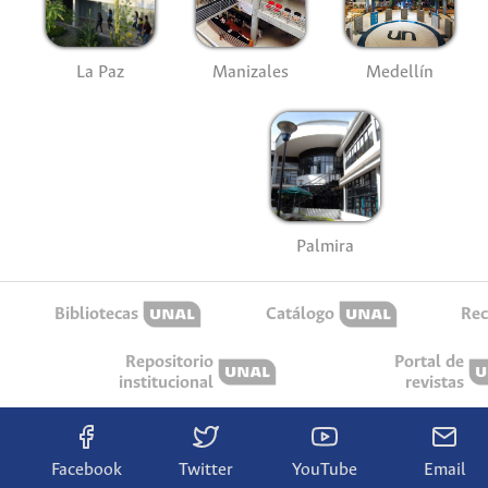
La Paz
Manizales
Medellín
Palmira
Bibliotecas
Catálogo
Rec
Repositorio
Portal de
institucional
revistas
Facebook
Twitter
YouTube
Email