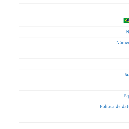
N
Númer
So
Eq
Política de da