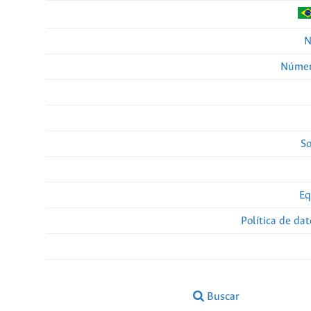
N
Númer
So
Eq
Política de da
Buscar