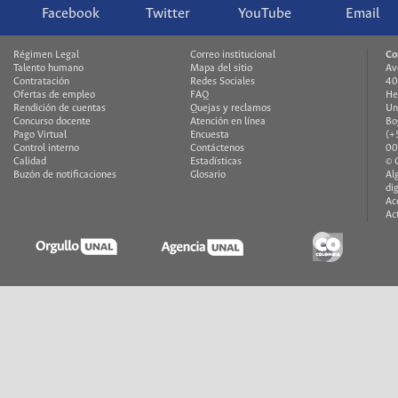
Facebook
Twitter
YouTube
Email
Régimen Legal
Correo institucional
Co
Talento humano
Mapa del sitio
Av
Contratación
Redes Sociales
40
Ofertas de empleo
FAQ
He
Rendición de cuentas
Quejas y reclamos
Un
Concurso docente
Atención en línea
Bo
Pago Virtual
Encuesta
(+
Control interno
Contáctenos
00
Calidad
Estadísticas
© 
Buzón de notificaciones
Glosario
Al
di
Ac
Ac