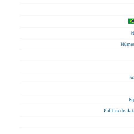
N
Númer
So
Eq
Política de da