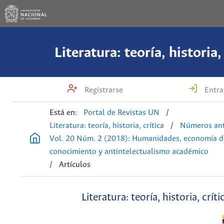
Literatura: teoría, historia,
Registrarse
Entra
Está en:
Portal de Revistas UN
/
Literatura: teoría, historia, crítica
/
Números ant
Vol. 20 Núm. 2 (2018): Humanidades, economía d
conocimiento y antintelectualismo académico
/
Artículos
Literatura: teoría, historia, críti