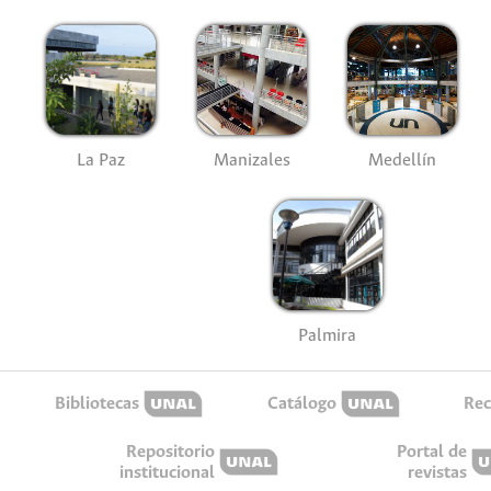
La Paz
Manizales
Medellín
Palmira
Bibliotecas
Catálogo
Rec
Repositorio
Portal de
institucional
revistas