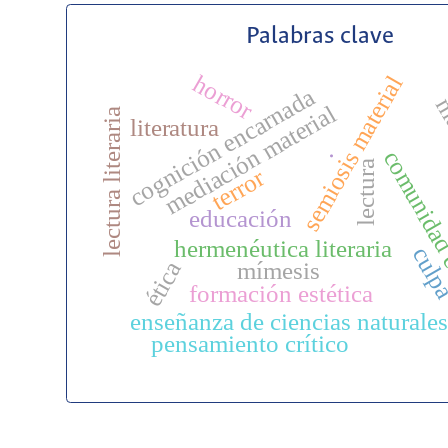
Palabras clave
horror
semiosis material
cognición encarnada
mu
mediación material
lectura literaria
literatura
comunidad 
.
lectura
terror
educación
hermenéutica literaria
cul
mímesis
ética
formación estética
enseñanza de ciencias naturales
pensamiento crítico