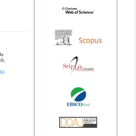
de
49,
02-