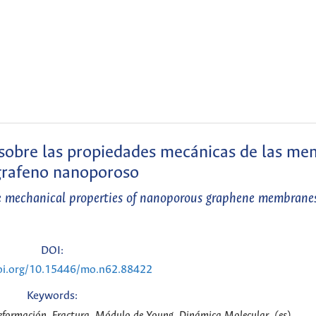
 sobre las propiedades mecánicas de las m
grafeno nanoporoso
the mechanical properties of nanoporous graphene membrane
DOI:
doi.org/10.15446/mo.n62.88422
Keywords:
formación, Fractura, Módulo de Young, Dinámica Molecular. (es)