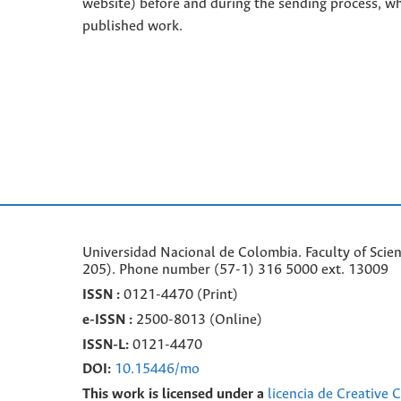
website) before and during the sending process, w
published work.
Universidad Nacional de Colombia. Faculty of Scie
205). Phone number
(57-1) 316 5000 ext. 13009
ISSN :
0121-4470 (Print)
e-
ISSN :
2500-8013 (
Online)
ISSN-L:
0121-4470
DOI:
10.15446/mo
This work is licensed under a
licencia de Creative