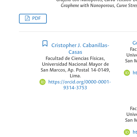
Graphene with Nanoporous, Curve Stres
PDF
G
Cristopher J. Cabanillas-
Fac
Casas
Univ
Facultad de Ciencias Físicas,
San M
Universidad Nacional Mayor de
San Marcos, Ap. Postal 14-0149,
h
Lima.
https://orcid.org/0000-0001-
9314-3753
Fac
Univ
San M
h