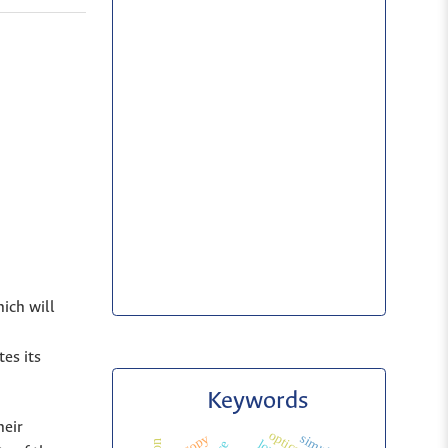
hich will
es its
Keywords
heir
entropy