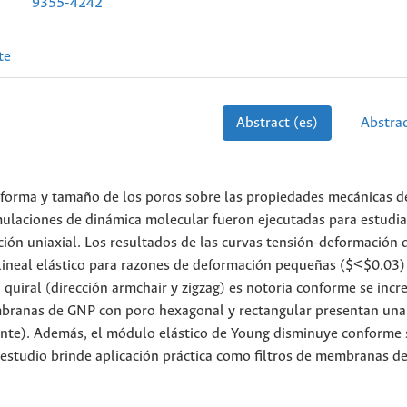
9355-4242
te
Abstract (es)
Abstrac
e forma y tamaño de los poros sobre las propiedades mecánicas d
laciones de dinámica molecular fueron ejecutadas para estudia
ción uniaxial. Los resultados de las curvas tensión-deformación 
eal elástico para razones de deformación pequeñas ($<$0.03)
a quiral (dirección armchair y zigzag) es notoria conforme se inc
embranas de GNP con poro hexagonal y rectangular presentan un
ente). Además, el módulo elástico de Young disminuye conforme 
estudio brinde aplicación práctica como filtros de membranas de