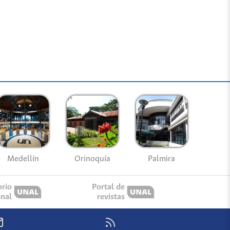
Medellín
Palmira
Orinoquía
orio
Portal de
onal
revistas