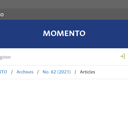
co
MOMENTO
gister
NTO
/
Archives
/
No. 62 (2021)
/
Articles