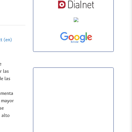
t (en)
e
r las
de las
rementa
a mayor
se
 alto