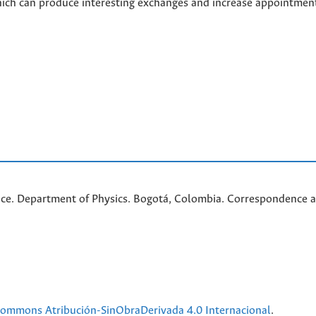
hich can produce interesting exchanges and increase appointment
nce. Department of Physics. Bogotá, Colombia. C
orrespondence a
 Commons Atribución-SinObraDerivada 4.0 Internacional
.